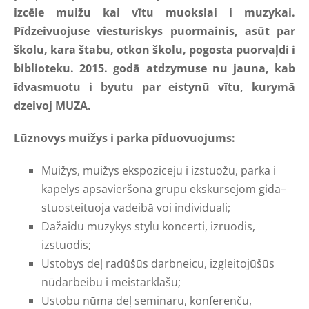
izcēle muižu kai vītu muokslai i muzykai.
Pīdzeivuojuse viesturiskys puormainis, asūt par
školu, kara štabu, otkon školu, pogosta puorvaļdi i
biblioteku. 2015. godā atdzymuse nu jauna, kab
īdvasmuotu i byutu par eistynū vītu, kurymā
dzeivoj MUZA.
Lūznovys muižys i parka pīduovuojums:
Muižys, muižys ekspoziceju i izstuožu, parka i
kapelys apsavieršona grupu ekskursejom gida–
stuosteituoja vadeibā voi individuali;
Dažaidu muzykys stylu koncerti, izruodis,
izstuodis;
Ustobys deļ radūšūs darbneicu, izgleitojūšūs
nūdarbeibu i meistarklašu;
Ustobu nūma deļ seminaru, konferenču,