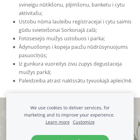
svineigu nūtikšonu, pījimšonu, banketu i cytu
aktivitašu;
Ustobu nūma lauleibu registracejai i cytu saimis
gūdu svieteišonai Sorkonajā zalā;
Fotosesejis muižys ustobuos i parka;
Ādynuošonys i kopeja paužu nūdrūsynuojums
pasuocīņūs;
Iz gunkura vuoreitys zivu zupys degustaceja
muižys parkā;
Paleidzeiba atrast naktssātu tyvuokajā apleicīnē.
We use cookies to deliver services, for
Cookies
marketing and to improve your experience.
Learn more
Customize
muiza@luznava.lv
+371
29390701