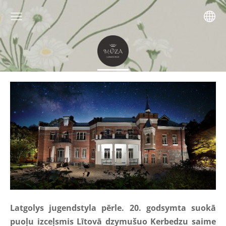
Latgolys jugendstyla pērle. 20. godsymta suokā
puoļu izceļsmis Lītovā dzymušuo Kerbedzu saime