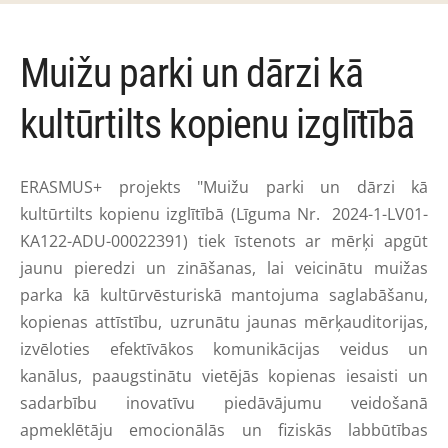
Muižu parki un dārzi kā
kultūrtilts kopienu izglītībā
ERASMUS+ projekts "Muižu parki un dārzi kā
kultūrtilts kopienu izglītībā (Līguma Nr. 2024-1-LV01-
KA122-ADU-00022391) tiek īstenots ar mērķi apgūt
jaunu pieredzi un zināšanas, lai veicinātu muižas
parka kā kultūrvēsturiskā mantojuma saglabāšanu,
kopienas attīstību, uzrunātu jaunas mērķauditorijas,
izvēloties efektīvākos komunikācijas veidus un
kanālus, paaugstinātu vietējās kopienas iesaisti un
sadarbību inovatīvu piedāvājumu veidošanā
apmeklētāju emocionālās un fiziskās labbūtības