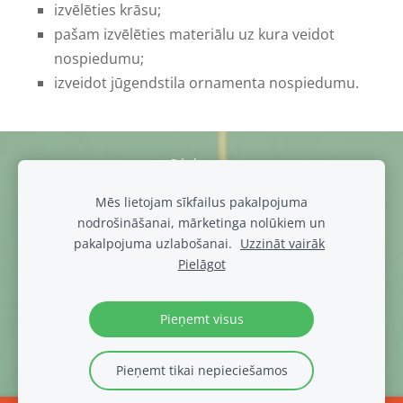
izvēlēties krāsu;
pašam izvēlēties materiālu uz kura veidot
nospiedumu;
izveidot jūgendstila ornamenta nospiedumu.
Sīkdatnes
Mēs lietojam sīkfailus pakalpojuma
muiza@luznava.lv
nodrošināšanai, mārketinga nolūkiem un
+371
28686863,
+371
29390701
pakalpojuma uzlabošanai.
Uzzināt vairāk
Pils iela 8, Lūznava, Lūznavas pagasts, Rēzeknes novads, LV-
Pielāgot
4627
Lūznavas muižas DATU PRIVĀTUMA POLITIKA
Pieņemt visus
Pieņemt tikai nepieciešamos