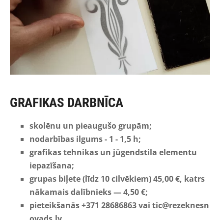
GRAFIKAS DARBNĪCA
skolēnu un pieaugušo grupām;
nodarbības ilgums - 1 - 1,5 h;
grafikas tehnikas un jūgendstila elementu
iepazīšana;
grupas biļete (līdz 10 cilvēkiem) 45,00 €, katrs
nākamais dalībnieks
—
4,50 €;
pieteikšanās
+371
28686863
vai
tic@rezeknesn
ovads.lv