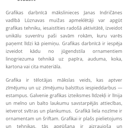
Grafikas darbnīcā mākslinieces Janas Indričānes
vadībā Lūznavas muižas apmeklētāji var apgūt
grafikas tehniku, iesaistīties radošā aktivitātē, izveidot
unikālu suvenīru paši savām rokām, kuru varēs
paņemt līdzi kā piemiņu. Grafikas darbnīcā ir iespēja
izveidot kādu no jūgendstila ornamentiem
linogriezuma tehnikā uz papīra, auduma, koka,
kartona vai cita materiāla.
Grafika ir tēlotājas mākslas veids, kas aptver
zīmējumu un uz zīmējumu balstītus iespieddarbus —
estampus. Galvenie grafikas izteiksmes līdzekļi ir līnija
un melno un balto laukumu savstarpējās attiecības,
ietverot svītras un plankumus. Grafikā liela nozīme ir
ornamentam un šriftam. Grafikai ir plašs pielietojums
un tehnikas, tās apgūšana ir aizraujoša un