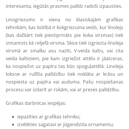
interesanta, iegūtās prasmes palīdz radoši izpausties.
Linogriezums ir viena no klasiskajām grafikas
tehnikām, kas būtībā ir kokgriezuma veids, kur linolejs
(kas dažkārt tiek piestiprināts pie koka virsmas) tiek
izmantots kā reljefā virsma. Skice tiek izgriezta linoleja
virsmā ar smalku asu nazīti, V-veida kaltu, vai cita
veida kaltiņiem, pie kam izgriežot attēlu ir jāatceras,
ka nospiežot uz papīra tas būs spoguļattēlā. Linoleja
loksne ar rullīša palīdzību tiek noklāta ar krāsu un
nospiesta uz papīra vai auduma. Pašu nospiešanas
procesu var izdarīt ar rokām, vai ar preses palīdzību.
Grafikas darbnīcas iespējas:
iepazīties ar grafikas tehniku;
izvēlēties sagatavi ar jūgendstila ornamentu;