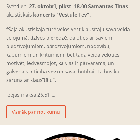
Svētdien,
27. oktobrī, plkst. 18.00 Samantas Tīnas
akustiskais
koncerts "Vēstule Tev".
“Šajā akustiskajā tūrē vēlos vest klausītāju sava veida
ceļojumā, dzīves pieredzē, daloties ar saviem
piedzīvojumiem, pārdzīvojumiem, nodevību,
kāpumiem un kritumiem, bet tādā veidā vēloties
motivēt, iedvesmojot, ka viss ir pārvarams, un
galvenais ir ticība sev un savai būtībai. Tā būs kā
saruna ar klausītāju".
I
eejas maksa 26,51
€.
Vairāk par notikumu