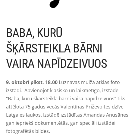
BABA, KURŪ
ŠĶĀRSTEIKLA BĀRNI
VAIRA NAPĪDZEIVUOS
9. oktobrī plkst. 18.00
Lūznavas muižā atklās foto
izstādi.
Apvienojot klasisko un laikmetīgo, izstādē
“Baba, kurū škārsteikla bārni vaira napīdzeivuos” tiks
attēlota 75 gadus vecās Valentīnas Priževoites dzīve
Latgales laukos. Izstādē izstādītas Amandas Anusānes
gan iepriekš dokumentētās, gan speciāli izstādei
fotografētās bildes.