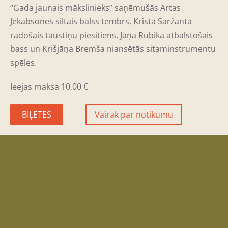
“Gada jaunais mākslinieks” saņēmušās Artas
Jēkabsones siltais balss tembrs, Krista Saržanta
radošais taustiņu piesitiens, Jāņa Rubika atbalstošais
bass un Krišjāņa Bremša niansētās sitaminstrumentu
spēles.
I
eejas maksa 10,00
€
BIĻETES
Vairāk par notikumu