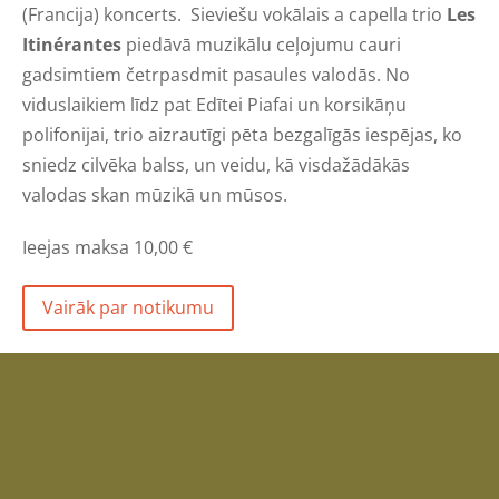
(Francija) koncerts.
Sieviešu vokālais a capella trio
Les
Itinérantes
piedāvā muzikālu ceļojumu cauri
gadsimtiem četrpasdmit pasaules valodās. No
viduslaikiem līdz pat Edītei Piafai un korsikāņu
polifonijai, trio aizrautīgi pēta bezgalīgās iespējas, ko
sniedz cilvēka balss, un veidu, kā visdažādākās
valodas skan mūzikā un mūsos.
I
eejas maksa 10,00
€
Vairāk par notikumu