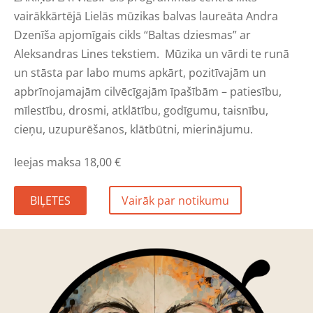
vairākkārtējā Lielās mūzikas balvas laureāta Andra
Dzenīša apjomīgais cikls “Baltas dziesmas” ar
Aleksandras Lines tekstiem.
Mūzika un vārdi te runā
un stāsta par labo mums apkārt, pozitīvajām un
apbrīnojamajām cilvēcīgajām īpašībām – patiesību,
mīlestību, drosmi, atklātību, godīgumu, taisnību,
cieņu, uzupurēšanos, klātbūtni, mierinājumu.
I
eejas maksa 18,00
€
BIĻETES
Vairāk par notikumu