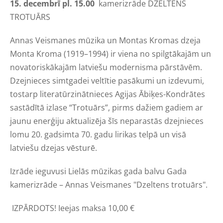
15. decembrī pl. 15.00
kamerizrāde DZELTENS
TROTUĀRS
Annas Veismanes mūzika un Montas Kromas dzeja
Monta Kroma (1919–1994) ir viena no spilgtākajām un
novatoriskākajām latviešu modernisma pārstāvēm.
Dzejnieces simtgadei veltītie pasākumi un izdevumi,
tostarp literatūrzinātnieces Agijas Ābiķes-Kondrātes
sastādītā izlase “Trotuārs”, pirms dažiem gadiem ar
jaunu enerģiju aktualizēja šīs neparastās dzejnieces
lomu 20. gadsimta 70. gadu lirikas telpā un visā
latviešu dzejas vēsturē.
Izrāde ieguvusi Lielās mūzikas gada balvu Gada
kamerizrāde – Annas Veismanes "Dzeltens trotuārs".
IZPĀRDOTS! I
eejas maksa 10,00
€