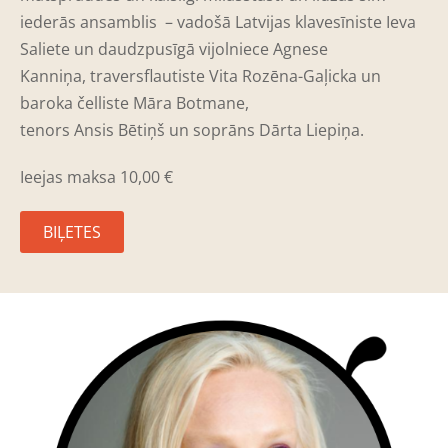
iederās ansamblis
–
vadošā Latvijas klavesīniste Ieva
Saliete un daudzpusīgā vijolniece Agnese
Kanniņa, traversflautiste Vita Rozēna-Gaļicka un
baroka čelliste Māra Botmane,
tenors Ansis Bētiņš un soprāns Dārta Liepiņa.
I
eejas maksa 10,00
€
BIĻETES