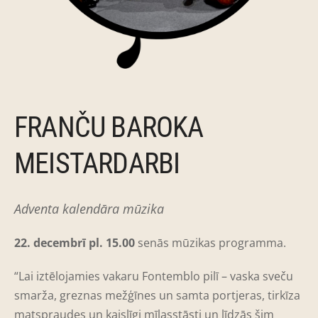
FRANČU BAROKA
MEISTARDARBI
Adventa kalendāra mūzika
22. decembrī pl. 15.00
senās mūzikas programma.
“Lai iztēlojamies vakaru Fontemblo pilī – vaska sveču
smarža, greznas
mežģīnes un samta portjeras, tirkīza
matspraudes un kaislīgi mīlasstāsti un līdzās šim