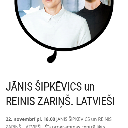
JĀNIS ŠIPKĒVICS un
REINIS ZARIŅŠ. LATVIEŠI
22. novembrī pl. 18.00
JĀNIS ŠIPKĒVICS un REINIS
ZARIŅŠ. LATVIEŠI.
Šīs programmas centrā likts