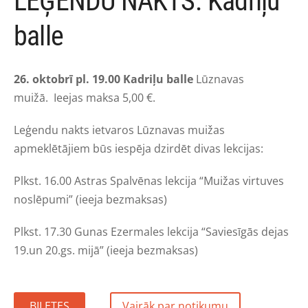
LEĢENDU NAKTS. Kadriļu
balle
26. oktobrī pl. 19.00 Kadriļu balle
Lūznavas
muižā. I
eejas maksa 5,00
€.
Leģendu nakts ietvaros Lūznavas muižas
apmeklētājiem būs iespēja dzirdēt divas lekcijas:
Plkst. 16.00 Astras Spalvēnas lekcija “Muižas virtuves
noslēpumi” (ieeja bezmaksas)
Plkst. 17.30 Gunas Ezermales lekcija “Saviesīgās dejas
19.un 20.gs. mijā” (ieeja bezmaksas)
BIĻETES
Vairāk par notikumu