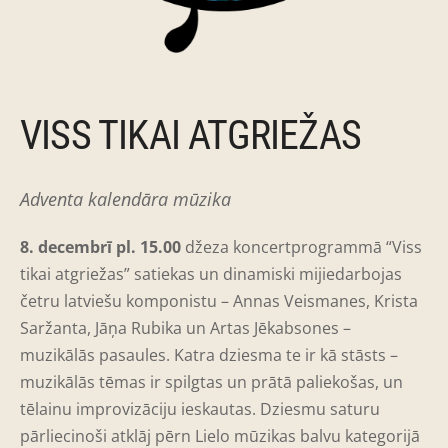
VISS TIKAI ATGRIEŽAS
Adventa kalendāra mūzika
8. decembrī pl. 15.00
džeza k
oncertprogrammā “Viss
tikai atgriežas” satiekas un dinamiski mijiedarbojas
četru latviešu komponistu – Annas Veismanes, Krista
Saržanta, Jāņa Rubika un Artas Jēkabsones –
muzikālās pasaules. Katra dziesma te ir kā stāsts –
muzikālās tēmas ir spilgtas un prātā paliekošas, un
tēlainu improvizāciju ieskautas.
Dziesmu saturu
pārliecinoši atklāj pērn Lielo mūzikas balvu kategorijā