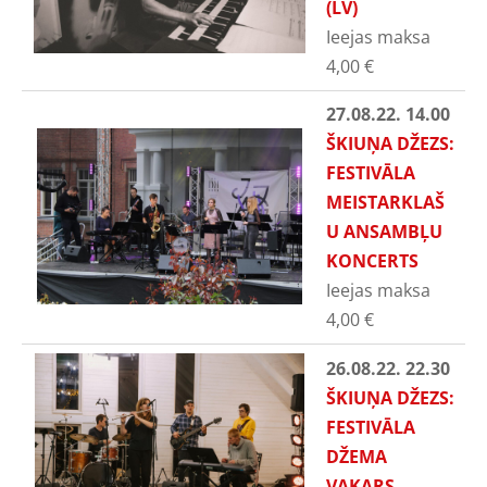
(LV)
Ieejas maksa
4,00
€
27.08.22. 14.00
ŠKIUŅA DŽEZS:
FESTIVĀLA
MEISTARKLAŠ
U ANSAMBĻU
KONCERTS
Ieejas maksa
4,00
€
26.08.22. 22.30
ŠKIUŅA DŽEZS:
FESTIVĀLA
DŽEMA
VAKARS