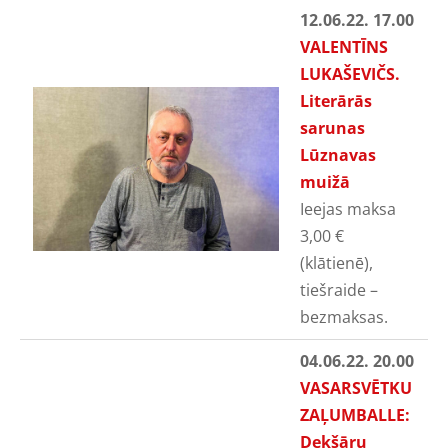
12.06.22. 17.00
VALENTĪNS
LUKAŠEVIČS.
Literārās
sarunas
Lūznavas
muižā
Ieejas maksa
3,00
€
(klātienē),
tiešraide
–
bezmaksas.
04.06.22. 20.00
VASARSVĒTKU
ZAĻUMBALLE:
Dekšāru