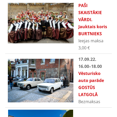
PAŠI
SKAISTĀKIE
VĀRDI.
Jauktais koris
BURTNIEKS
Ieejas maksa
3,00
€
17.09.22.
16.00
–18.00
Vēsturisko
auto parāde
GOSTŪS
LATGOLĀ
Bezmaksas