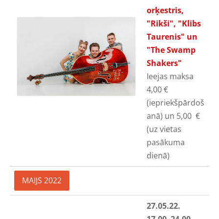
orķestris,
"Rikši", "Klibs
Taurenis" un
"The Swamp
Shakers"
Ieejas maksa
4,00
€
(iepriekšpārdoš
anā) un 5,00
€
(uz vietas
pasākuma
dienā)
MAIJS 2022
27.05.22.
17.00
–24.00