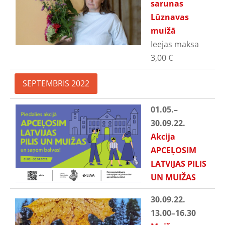
sarunas
Lūznavas
muižā
Ieejas maksa
3,00
€
SEPTEMBRIS 2022
01.05.
–
30.09.22.
Akcija
APCEĻOSIM
LATVIJAS PILIS
UN MUIŽAS
30.09.22.
13.00
–16.30