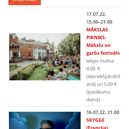
17.07.22.
15.00
–21.00
MĀKSLAS
PIKNIKS.
Mākslu un
garšu festivāls
Ieejas maksa
4,00
€
(iepriekšpārdoš
anā) un 5,00
€
(pasākuma
dienā)
16.07.22. 21.00
SKYGGE
(Francija).