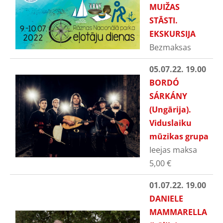
MUIŽAS
STĀSTI.
EKSKURSIJA
Bezmaksas
05.07.22. 19.00
BORDÓ
SÁRKÁNY
(Ungārija).
Viduslaiku
mūzikas grupa
Ieejas maksa
5,00
€
01.07.22. 19.00
DANIELE
MAMMARELLA