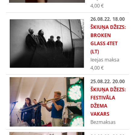
4,00
€
26.08.22. 18.00
ŠKIUŅA DŽEZS:
BROKEN
GLASS 4TET
(LT)
Ieejas maksa
4,00
€
25.08.22. 20.00
ŠKIUŅA DŽEZS:
FESTIVĀLA
DŽEMA
VAKARS
Bezmaksas