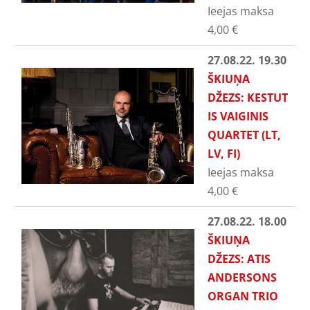
Ieejas maksa
4,00
€
27.08.22. 19.30
ŠKIUŅA
DŽEZS: KESTUT
IS VAIGINIS
QUARTET (LT,
LV, FI)
Ieejas maksa
4,00
€
27.08.22. 18.00
ŠKIUŅA
DŽEZS: ATIS
ANDERSONS
ORGAN TRIO