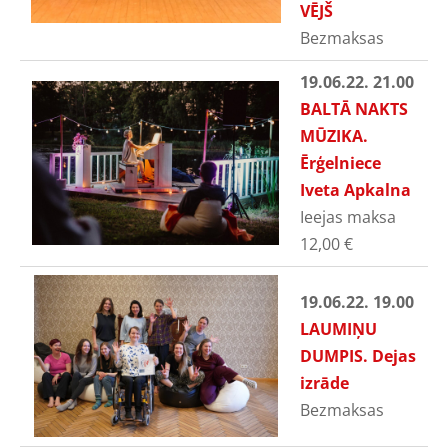
VĒJŠ
Bezmaksas
19.06.22. 21.00
BALTĀ NAKTS
MŪZIKA.
Ērģelniece
Iveta Apkalna
Ieejas maksa
12,00
€
19.06.22. 19.00
LAUMIŅU
DUMPIS. Dejas
izrāde
Bezmaksas