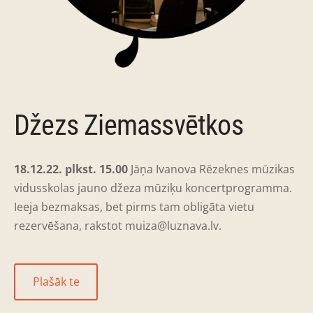
Džezs Ziemassvētkos
18.12.22. plkst. 15.00
Jāņa Ivanova Rēzeknes mūzikas
vidusskolas jauno džeza mūziķu koncertprogramma.
Ieeja bezmaksas, bet pirms tam obligāta vietu
rezervēšana, rakstot
muiza@luznava.lv
.
​Plašāk te​