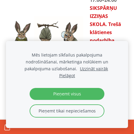
SIKSPĀRŅU
IZZIŅAS
SKOLA. Trešā
klātienes
nodarbība
Bezmaksas,
Mēs lietojam sīkfailus pakalpojuma
pieteikšanās
nodrošināšanai, mārketinga nolūkiem un
līdz 9.03,
pakalpojuma uzlabošanai.
Uzzināt vairāk
rakstot
Pielāgot
muiza@luznava
.lv
Pieņemt visus
26.05.22.
10.00
–15.30
Pieņemt tikai nepieciešamos
Seminārs
VĒSTURISKO