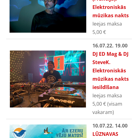
Elektroniskās
mūzikas nakts
Ieejas maksa
5,00
€
16.07.22. 19.00
DJ ED Mag & DJ
SteveK.
Elektroniskās
mūzikas nakts
iesildīšana
Ieejas maksa
5,00
€ (visam
vakaram)
10.07.22. 14.00
LŪZNAVAS