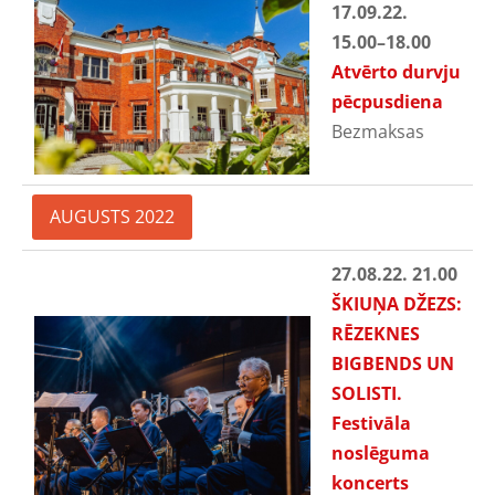
17.09.22.
15.00
–18.00
Atvērto durvju
pēcpusdiena
Bezmaksas
AUGUSTS 2022
27.08.22. 21.00
ŠKIUŅA DŽEZS:
RĒZEKNES
BIGBENDS UN
SOLISTI.
Festivāla
noslēguma
koncerts