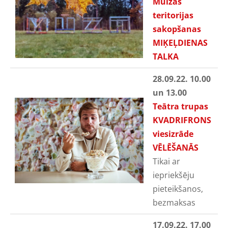
Muižas
teritorijas
sakopšanas
MIĶEĻDIENAS
TALKA
28.09.22. 10.00
un 13.00
Teātra trupas
KVADRIFRONS
viesizrāde
VĒLĒŠANĀS
Tikai ar
iepriekšēju
pieteikšanos,
bezmaksas
17.09.22. 17.00