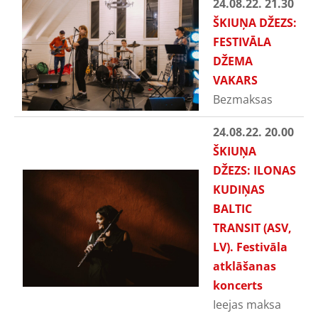
24.08.22. 21.30
ŠKIUŅA DŽEZS:
FESTIVĀLA
DŽEMA
VAKARS
Bezmaksas
24.08.22. 20.00
ŠKIUŅA
DŽEZS: ILONAS
KUDIŅAS
BALTIC
TRANSIT (ASV,
LV). Festivāla
atklāšanas
koncerts
Ieejas maksa