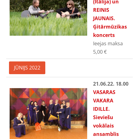
(Itālija) un
REINIS
JAUNAIS.
Ģitārmūzikas
koncerts
Ieejas maksa
5,00
€
JŪNIJS 2022
21.06.22. 18.00
VASARAS
VAKARA
IDILLE.
Sieviešu
vokālais
ansamblis