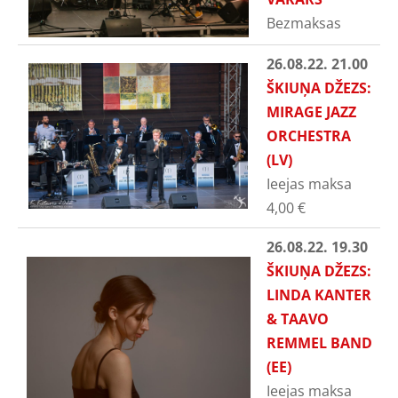
Bezmaksas
26.08.22. 21.00
ŠKIUŅA DŽEZS:
MIRAGE JAZZ
ORCHESTRA
(LV)
Ieejas maksa
4,00
€
26.08.22. 19.30
ŠKIUŅA DŽEZS:
LINDA KANTER
& TAAVO
REMMEL BAND
(EE)
Ieejas maksa