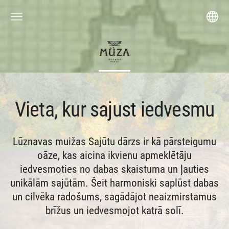
Vieta, kur sajust iedvesmu
Lūznavas muižas Sajūtu dārzs ir kā pārsteigumu
oāze, kas aicina ikvienu apmeklētāju
iedvesmoties no dabas skaistuma un ļauties
unikālām sajūtām. Šeit harmoniski saplūst dabas
un cilvēka radošums, sagādājot neaizmirstamus
brīžus un iedvesmojot katrā solī.