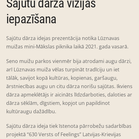
Sajūtu dārza vīzijas
iepazīšana
Sajūtu dārza idejas prezentācija notika Lūznavas
muižas mini-Mākslas piknika laikā 2021. gada vasarā.
Seno muižu parkos vienmēr bija atrodami augu dārzi,
arī Lūznavas muiža vēlas turpināt tradīciju un iet
tālāk, savijot kopā kultūras, kopienas, garšaugu,
ārstniecības augu un citu dārza norišu sajūtas. Ikviens
dārza apmeklētājs ir aicināts līdzdarboties, daloties ar
dārza sēklām, dīgstiem, kopjot un papildinot
kultūraugu dažādību.
Sajūtu dārza ideja tiek īstenota pārrobežu sadarbības
projektā “630 Versts of Feelings” Latvijas-Krievijas