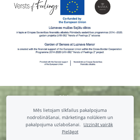
Sīkdatnes
Mēs lietojam sīkfailus pakalpojuma
muiza@luznava.lv
nodrošināšanai, mārketinga nolūkiem un
+371
28686863,
+371
29390701
pakalpojuma uzlabošanai.
Uzzināt vairāk
Pils iela 8, Lūznava, Lūznavas pagasts, Rēzeknes novads, LV-
Pielāgot
4627