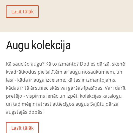
Lasīt tālāk
Augu kolekcija
Kā sauc šo augu? Kā to izmanto? Dodies dārzā, skenē
kvadrātkodus pie šiltītēm ar augu nosaukumiem, un
lasi - kāda ir auga izcelsme, kā tas ir izmantojams,
kādas ir tā ārstnieciskās vai garšas īpašības. Vari darīt
pretējo - vispirms ienāc un izpēti kolekcijas katalogu
un tad mēģini atrast attiecīgos augus Sajūtu dārza
augstajās dobēs!
Lasīt tālāk