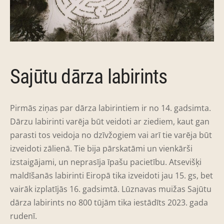
Sajūtu dārza labirints
Pirmās ziņas par dārza labirintiem ir no 14. gadsimta.
Dārzu labirinti varēja būt veidoti ar ziediem, kaut gan
parasti tos veidoja no dzīvžogiem vai arī tie varēja būt
izveidoti zālienā. Tie bija pārskatāmi un vienkārši
izstaigājami, un neprasīja īpašu pacietību. Atsevišķi
maldīšanās labirinti Eiropā tika izveidoti jau 15. gs, bet
vairāk izplatījās 16. gadsimtā. Lūznavas muižas Sajūtu
dārza labirints no 800 tūjām tika iestādīts 2023. gada
rudenī.