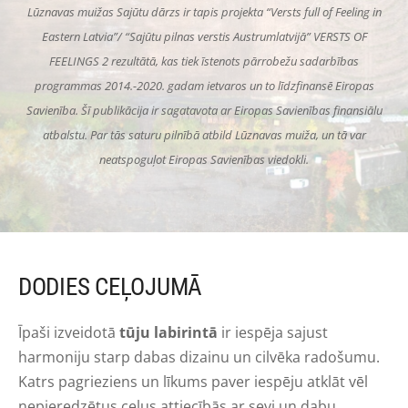
Lūznavas muižas Sajūtu dārzs ir tapis projekta “Versts full of Feeling in
Eastern Latvia”/ “Sajūtu pilnas verstis Austrumlatvijā” VERSTS OF
FEELINGS 2 rezultātā, kas tiek īstenots pārrobežu sadarbības
programmas 2014.-2020. gadam ietvaros un to līdzfinansē Eiropas
Savienība.
Šī publikācija ir sagatavota ar Eiropas Savienības finansiālu
atbalstu. Par tās saturu pilnībā atbild Lūznavas muiža, un tā var
neatspoguļot Eiropas Savienības viedokli.
DODIES CEĻOJUMĀ
Īpaši izveidotā
tūju labirintā
ir iespēja sajust
harmoniju starp dabas dizainu un cilvēka radošumu.
Katrs pagrieziens un līkums paver iespēju atklāt vēl
nepieredzētus ceļus attiecībās ar sevi un dabu.