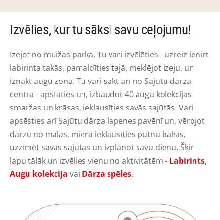
Izvēlies, kur tu sāksi savu ceļojumu!
Izejot no muižas parka, Tu vari izvēlēties - uzreiz ienirt
labirinta takās, pamaldīties tajā, meklējot izeju, un
iznākt augu zonā. Tu vari sākt arī no Sajūtu dārza
centra - apstāties un, izbaudot 40 augu kolekcijas
smaržas un krāsas, ieklausīties savās sajūtās. Vari
apsēsties arī Sajūtu dārza lapenes pavēnī un, vērojot
dārzu no malas, mierā ieklausīties putnu balsīs,
uzzīmēt savas sajūtas un izplānot savu dienu. Šķir
lapu tālāk un izvēlies vienu no aktivitātēm -
Labirints
,
Augu kolekcija
vai
Dārza spēles
.