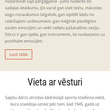
nodarbināt šajā pārgāgjienā - jums noderēs šīs
sadaļas ieteikumu. Jūs varat gan iziet testu, mācoties
augu nosaukumus latgaliski, gan izpildīt kādu no
radošajiem uzdevumiem, gan mēģināt pieslēgties
savām emocijām un veikt nelielu pašanalīzes sesiju.
Dārzs ir gan spēle, gan instruments, lai noskaņotos uz
pozitīvām emocijām.
Lasīt tālāk
Vieta ar vēsturi
Sajūtu dārzs atrodas kādreizejā sporta stadiona vietā,
kuru izveidoja uzreiz pēc tam, kad 1945. gadā uz