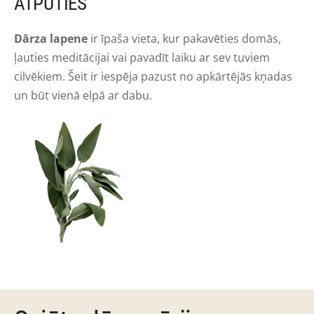
ATPŪTIES
Dārza lapene
ir īpaša vieta, kur pakavēties domās,
ļauties meditācijai vai pavadīt laiku ar sev tuviem
cilvēkiem. Šeit ir iespēja pazust no apkārtējās kņadas
un būt vienā elpā ar dabu.