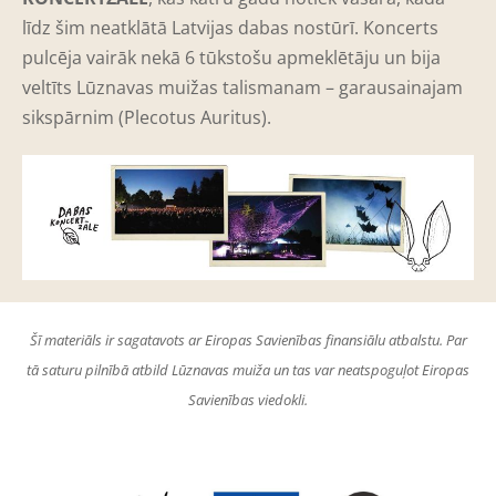
līdz šim neatklātā Latvijas dabas nostūrī. Koncerts
pulcēja vairāk nekā 6 tūkstošu apmeklētāju un bija
veltīts Lūznavas muižas talismanam – garausainajam
sikspārnim (Plecotus Auritus).
Šī materiāls ir sagatavots ar Eiropas Savienības finansiālu atbalstu. Par
tā saturu pilnībā atbild Lūznavas muiža un tas var neatspoguļot Eiropas
Savienības viedokli.