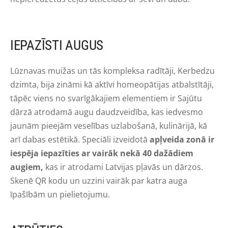
IEPAZĪSTI AUGUS
Lūznavas muižas un tās kompleksa radītāji, Kerbedzu
dzimta, bija zināmi kā aktīvi homeopātijas atbalstītāji,
tāpēc viens no svarīgākajiem elementiem ir Sajūtu
dārzā atrodamā augu daudzveidība, kas iedvesmo
jaunām pieejām veselības uzlabošanā, kulinārijā, kā
arī dabas estētikā. Speciāli izveidotā
apļveida zonā ir
iespēja iepazīties ar vairāk nekā 40 dažādiem
augiem,
kas ir atrodami Latvijas pļavās un dārzos.
Skenē QR kodu un uzzini vairāk par katra auga
īpašībām un pielietojumu.