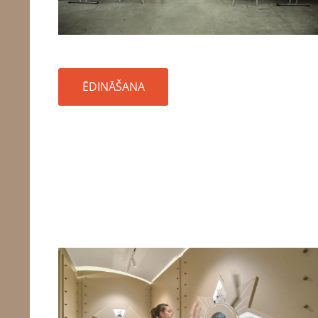
ĒDINĀŠANA