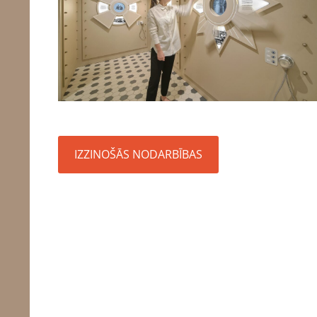
IZZINOŠĀS NODARBĪBAS