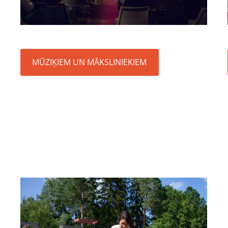
MŪZIĶIEM UN MĀKSLINIEKIEM