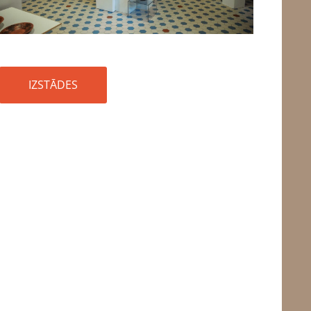
IZSTĀDES