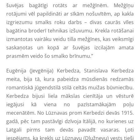
šuvējas bagātīgi rotāts ar mežģīnēm. Mežģīņu
rotājumi vēl papildināti ar sīkām nošuvītēm, ap kakla
izgriezumu smalks roku darbs – divas caurās vīles
bagātina broderī tehnikas izšuvumu. Krekla rotāšanai
izmantotas vairāku veidu tilla mežģīnes, kas veiksmīgi
saskaņotas un kopā ar šuvējas izcilajām amata
prasmēm veido šo smalko brīnumu.”
Eugēnija (Jevgēnija) Kerbedza, Stanislava Kerbedza
meita, bija tā, kura pabeidza mūsdienās redzamās
romantiskā jūgendstilā stilā celtās muižas būvniecību.
Kerbedza bijusi liela mākslas cienītāja un vēsturē
iegājusi kā viena no pazīstamākajām poļu
mecenātēm. No Lūznavas prom Kerbedzi devās 1915.
gadā, pēc tam pastāvīgi dzīvoja Itālijā, no kurienes uz
Latgali pirms tam devās pavadīt vasaras. Ļoti
iespējams, ka krekls uz Lūznavu (Dlužņevu) vests tieši