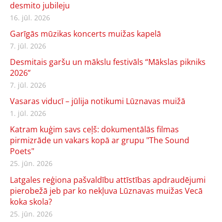
desmito jubileju
16. jūl. 2026
Garīgās mūzikas koncerts muižas kapelā
7. jūl. 2026
Desmitais garšu un mākslu festivāls “Mākslas pikniks
2026”
7. jūl. 2026
Vasaras viducī – jūlija notikumi Lūznavas muižā
1. jūl. 2026
Katram kuģim savs ceļš: dokumentālās filmas
pirmizrāde un vakars kopā ar grupu "The Sound
Poets"
25. jūn. 2026
Latgales reģiona pašvaldību attīstības apdraudējumi
pierobežā jeb par ko nekļuva Lūznavas muižas Vecā
koka skola?
25. jūn. 2026