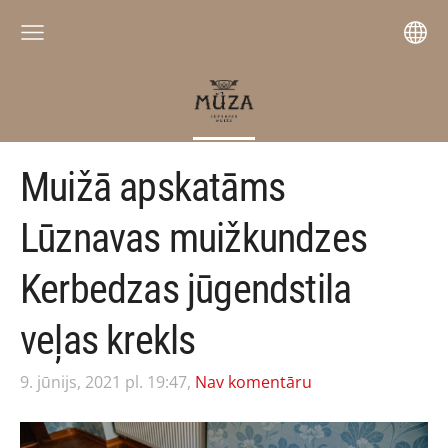
Muižā apskatāms
Lūznavas muižkundzes
Kerbedzas jūgendstila
veļas krekls
9. jūnijs, 2021 pl. 19:47,
Nav komentāru