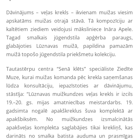
Dāvinājums – veļas krekls – ikvienam muižas viesim
apskatāms muižas otrajā stāvā. Tā kompozīciju ar
kaltētiem ziediem veidojusi māksliniece Ināra Apele.
Tagad smalkais jūgendstila apģērba paraugs,
glabājoties Lūznavas muižā, papildina pamazām
muižā topošo jūgendstila priekšmetu kolekciju.
Tautastērpu centra “Senā klēts” speciāliste Ziedīte
Muze, kurai muižas komanda pēc krekla saņemšanas
lūdza konsultāciju, iepazīstoties ar dāvinājumu,
stāstīja: “Lūznavas muižkundzes veļas krekls ir izcils
19.–20. gs. mijas amatniecības meistardarbs. 19.
gadsimta nogalē apakškreklus šuva komplektā ar
apakšbiksēm. No muižkundzes izsmalcinātās
apakšveļas komplekta saglabājies tikai krekliņš, kas
darināts no smalka batista auduma un prasmīgas