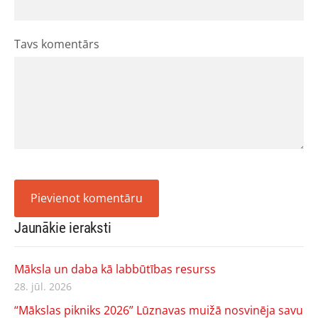
Tavs komentārs
Jaunākie ieraksti
Māksla un daba kā labbūtības resurss
28. jūl. 2026
“Mākslas pikniks 2026” Lūznavas muižā nosvinēja savu