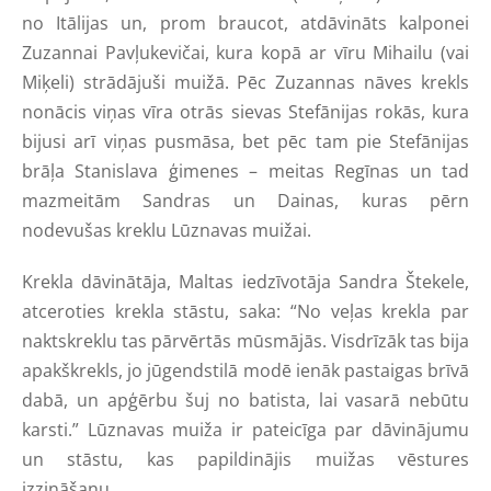
no Itālijas un, prom braucot, atdāvināts kalponei
Zuzannai Pavļukevičai, kura kopā ar vīru Mihailu (vai
Miķeli) strādājuši muižā. Pēc Zuzannas nāves krekls
nonācis viņas vīra otrās sievas Stefānijas rokās, kura
bijusi arī viņas pusmāsa, bet pēc tam pie Stefānijas
brāļa Stanislava ģimenes – meitas Regīnas un tad
mazmeitām Sandras un Dainas, kuras pērn
nodevušas kreklu Lūznavas muižai.
Krekla dāvinātāja, Maltas iedzīvotāja Sandra Štekele,
atceroties krekla stāstu, saka: “No veļas krekla par
naktskreklu tas pārvērtās mūsmājās. Visdrīzāk tas bija
apakškrekls, jo jūgendstilā modē ienāk pastaigas brīvā
dabā, un apģērbu šuj no batista, lai vasarā nebūtu
karsti.” Lūznavas muiža ir pateicīga par dāvinājumu
un stāstu, kas papildinājis muižas vēstures
izzināšanu.