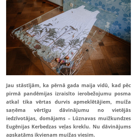
Jau stāstījām, ka pērnā gada maija vidū, kad pēc
pirmā pandēmijas izraisīto ierobežojumu posma
atkal tika vērtas durvis apmeklētājiem, muiža
saņēma vērtīgu dāvinājumu no vietējās
iedzīvotājas, domājams – Lūznavas muižkundzes
Eugēnijas Kerbedzas veļas kreklu. Nu dāvinājums
apskatāms ikvienam muižas viesim.