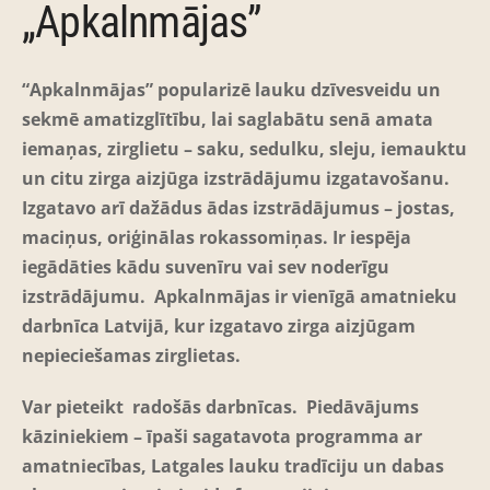
„Apkalnmājas”
“Apkalnmājas” popularizē lauku dzīvesveidu un
sekmē amatizglītību, lai saglabātu senā amata
iemaņas, zirglietu – saku, sedulku, sleju, iemauktu
un citu zirga aizjūga izstrādājumu izgatavošanu.
Izgatavo arī dažādus ādas izstrādājumus – jostas,
maciņus, oriģinālas rokassomiņas. Ir iespēja
iegādāties kādu suvenīru vai sev noderīgu
izstrādājumu. Apkalnmājas ir vienīgā amatnieku
darbnīca Latvijā, kur izgatavo zirga aizjūgam
nepieciešamas zirglietas.
Var pieteikt radošās darbnīcas. Piedāvājums
kāziniekiem – īpaši sagatavota programma ar
amatniecības, Latgales lauku tradīciju un dabas