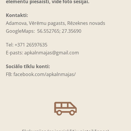
elementu piesaisti, vide foto sesijai.
Kontakti:
Adamova, Vērēmu pagasts, Rēzeknes novads
GoogleMaps: 56.552765; 27.35690
Tel: +371 26597635
E-pasts:
apkalnmajas@gmail.com
Sociālo tīklu konti:
FB: facebook.com/apkalnmajas/