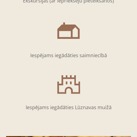
Ekskursijas (ar iepriekšēju pieteikšanos)
Iespējams iegādāties saimniecībā
Iespējams iegādāties Lūznavas muižā