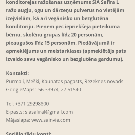
konditorejas ražošanas uzņēmums SIA Safīra L
ražo augļu, ogu un dārzeņu pulverus no vietējām
izejvielām, kā arī vegānisko un bezglutēna
konditoriju. Pieņem pēc iepriekšēja pieteikuma
bērnu, skolēnu grupas līdz 20 personām,
pieaugušos līdz 15 personām. Piedāvājumā ir
apmeklējums un meistarklases (apmeklētājs pats
izveido savu vegānisko un bezglutēna gardumu).
Kontakti:
Purmaļi, Meški, Kaunatas pagasts, Rēzeknes novads
GoogleMaps: 56.33974; 27.51540
Tel: +371 29298800
E-pasts:
siasafiral@gmail.com
Mājaslapa: www.sainvie.com
Sociālo tīklu konti: