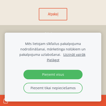
Atpakaļ
Sīkdatnes
Mēs lietojam sīkfailus pakalpojuma
muiza@luznava.lv
nodrošināšanai, mārketinga nolūkiem un
+371
28686863,
+371
29390701
pakalpojuma uzlabošanai.
Uzzināt vairāk
Pils iela 8, Lūznava, Lūznavas pagasts, Rēzeknes novads, LV-
Pielāgot
4627
Lūznavas muižas DATU PRIVĀTUMA POLITIKA
Pieņemt visus
Pieņemt tikai nepieciešamos