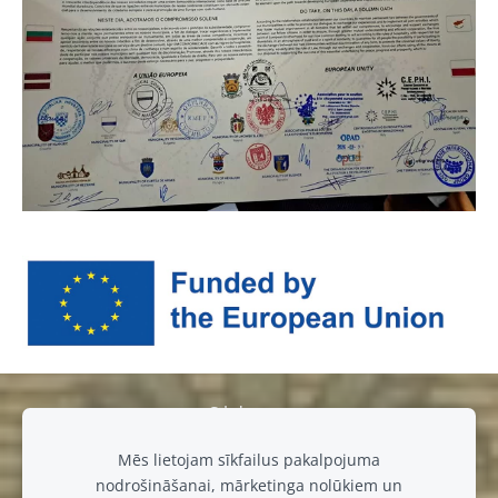
Sīkdatnes
Mēs lietojam sīkfailus pakalpojuma
muiza@luznava.lv
nodrošināšanai, mārketinga nolūkiem un