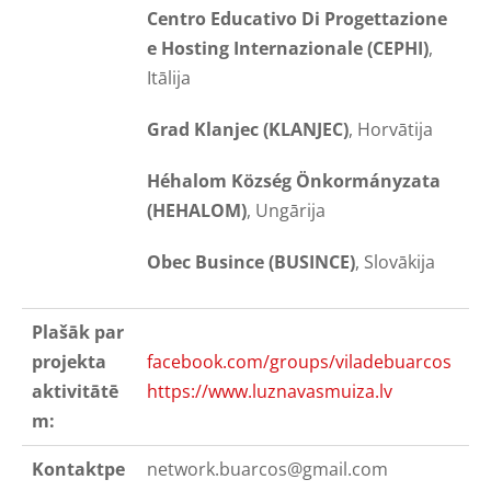
Centro Educativo Di Progettazione
e Hosting Internazionale (CEPHI)
,
Itālija
Grad Klanjec (KLANJEC)
, Horvātija
Héhalom Község Önkormányzata
(HEHALOM)
, Ungārija
Obec Busince (BUSINCE)
, Slovākija
Plašāk par
projekta
facebook.com/groups/viladebuarcos
aktivitātē
https://www.luznavasmuiza.lv
m:
Kontaktpe
network.buarcos@gmail.com