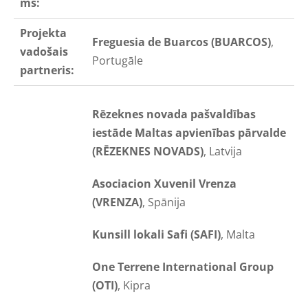
ms:
Projekta
Freguesia de Buarcos (BUARCOS)
,
vadošais
Portugāle
partneris:
Rēzeknes novada pašvaldības
iestāde Maltas apvienības pārvalde
(RĒZEKNES NOVADS)
, Latvija
Asociacion Xuvenil Vrenza
(VRENZA)
, Spānija
Kunsill lokali Safi (SAFI)
, Malta
One Terrene International Group
(OTI)
, Kipra