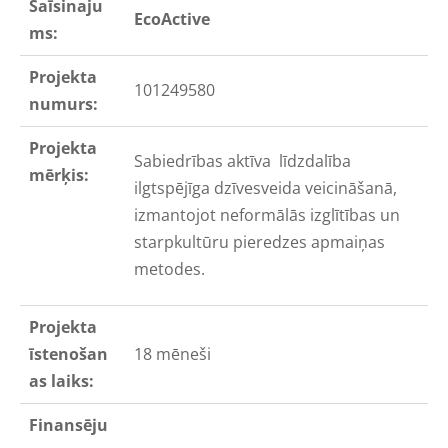
Saīsinaju
EcoActive
ms:
Projekta
101249580
numurs:
Projekta
Sabiedrības aktīva līdzdalība
mērķis:
ilgtspējīga dzīvesveida veicināšanā,
izmantojot neformālās izglītības un
starpkultūru pieredzes apmaiņas
metodes.
Projekta
īstenošan
18 mēneši
as laiks:
Finansēju