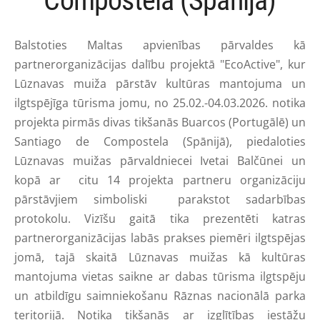
Compostela (Spānija)
Balstoties Maltas apvienības pārvaldes kā
partnerorganizācijas dalību projektā "EcoActive", kur
Lūznavas muiža pārstāv kultūras mantojuma un
ilgtspējīga tūrisma jomu, no 25.02.-04.03.2026. notika
projekta pirmās divas tikšanās Buarcos (Portugālē) un
Santiago de Compostela (Spānijā), piedaloties
Lūznavas muižas pārvaldniecei Ivetai Balčūnei un
kopā ar citu 14 projekta partneru organizāciju
pārstāvjiem simboliski parakstot sadarbības
protokolu. Vizīšu gaitā tika prezentēti katras
partnerorganizācijas labās prakses piemēri ilgtspējas
jomā, tajā skaitā Lūznavas muižas kā kultūras
mantojuma vietas saikne ar dabas tūrisma ilgtspēju
un atbildīgu saimniekošanu Rāznas nacionālā parka
teritorijā. Notika tikšanās ar izglītības iestāžu