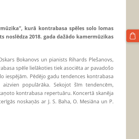
mūzika”, kurā kontrabasa spēles solo lomas
erts noslēdza 2018. gada dažādo kamermūzikas
Oskars Bokanovs un pianists Rihards Plešanovs,
abasa spēle lielākoties tiek asociēta ar pavadošo
 solo iespējām. Pēdējo gadu tendences kontrabasa
st aizvien populārāka. Sekojot šīm tendencēm,
skaņoto kontrabasa repertuāru. Koncertā skanēja
erīgās noskaņās ar J. S. Baha, O. Mesiāna un P.