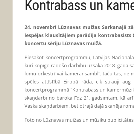
Kontrabass un kam
24. novembrī Lūznavas muižas Sarkanajā zā
iespējas klausītājiem parādīja kontrabasist
koncertu sēriju Lūznavas muižā.
Piesakot koncertprogrammu, Latvijas Nacionālā
kuri kopīgo radošo darbību uzsāka 2018. gada sāk
lomu orķestrī vai kameransamblī, taču tas, ne m
spēles attīstībā Eiropā rāda, cik strauji au
koncertprogrammā “Kontrabass un kamermūzika” m
skaņdarbi no baroka līdz 21. gadsimtam, kā arī
Vaska skaņdarbiem, bet otrajā daļā skanēja roma
Foto no Lūznavas muižas un mūziķu publicitātes