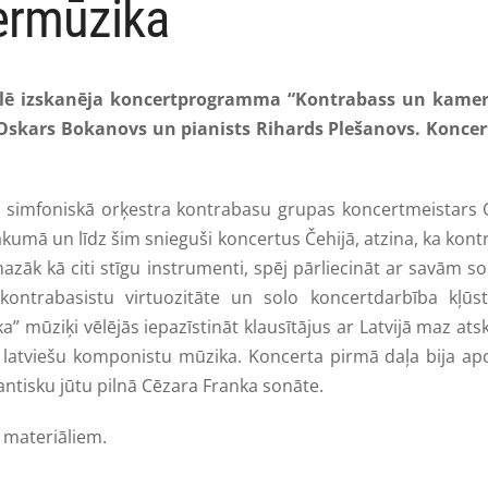
ermūzika
lē izskanēja koncertprogramma “Kontrabass un kamer
s Oskars Bokanovs un pianists Rihards Plešanovs. Konc
 simfoniskā orķestra kontrabasu grupas koncertmeistars 
umā un līdz šim snieguši koncertus Čehijā, atzina, ka kontr
azāk kā citi stīgu instrumenti, spēj pārliecināt ar savām
g kontrabasistu virtuozitāte un solo koncertdarbība kļū
ūziķi vēlējās iepazīstināt klausītājus ar Latvijā maz at
 latviešu komponistu mūzika. Koncerta pirmā daļa bija apc
ntisku jūtu pilnā Cēzara Franka sonāte.
 materiāliem.