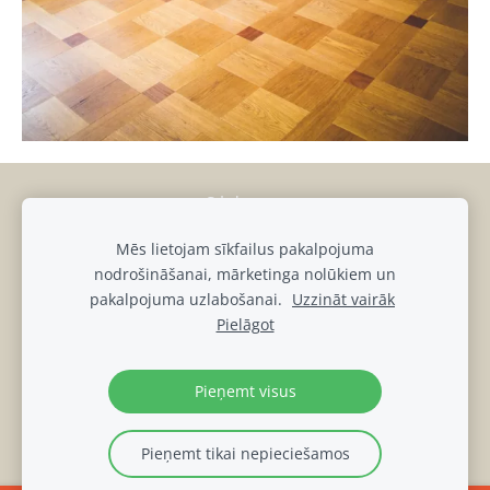
Sīkdatnes
Mēs lietojam sīkfailus pakalpojuma
muiza@luznava.lv
nodrošināšanai, mārketinga nolūkiem un
+371
28686863,
+371
29390701
pakalpojuma uzlabošanai.
Uzzināt vairāk
Pils iela 8, Lūznava, Lūznavas pagasts, Rēzeknes novads, LV-
Pielāgot
4627
Lūznavas muižas DATU PRIVĀTUMA POLITIKA
Pieņemt visus
Pieņemt tikai nepieciešamos