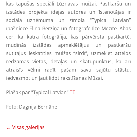
kas tapušas speciāli Lūznavas muižai. Pastkaršu un
izstādes projekta idejas autores un īstenotājas ir
sociālā uzņēmuma un zīmola “Typical Latvian”
īpašniece Elīna Bērziņa un fotogrāfe Ilze Mezīte. Abas
cer, ka katra fotogrāfija, kas pārvērsta pastkartē,
mudinās izstādes apmeklētājus un pastkaršu
sūtītājus ieskatīties muižas “sirdī”, uzmeklēt attēlos
redzamās vietas, detaļas un skatupunktus, kā arī
atraisīs vēlmi radīt pašam savu sajūtu stāstu,
iedvesmot un ļaut lidot rakstīšanas Mūzai.
Plašāk par "Typical Latvian"
TE
Foto: Dagnija Bernāne
Visas galerijas