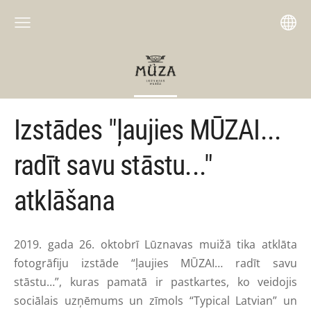
Izstādes "ļaujies MŪZAI...
radīt savu stāstu..."
atklāšana
2019. gada 26. oktobrī Lūznavas muižā tika atklāta
fotogrāfiju izstāde “ļaujies MŪZAI… radīt savu
stāstu…”, kuras pamatā ir pastkartes, ko veidojis
sociālais uzņēmums un zīmols “Typical Latvian” un