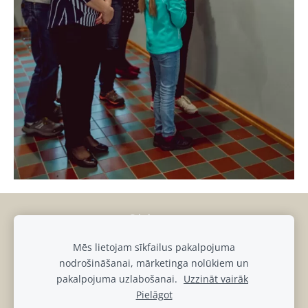
Sīkdatnes
Mēs lietojam sīkfailus pakalpojuma
muiza@luznava.lv
nodrošināšanai, mārketinga nolūkiem un
+371
28686863,
+371
29390701
pakalpojuma uzlabošanai.
Uzzināt vairāk
Pils iela 8, Lūznava, Lūznavas pagasts, Rēzeknes novads, LV-
Pielāgot
4627