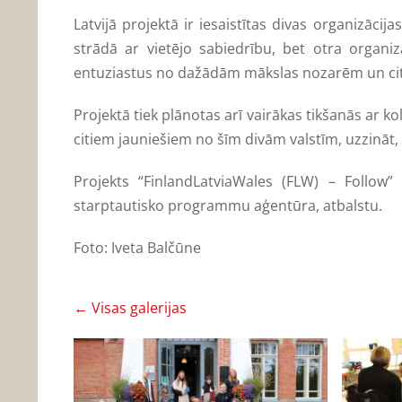
Latvijā projektā ir iesaistītas divas organizāci
strādā ar vietējo sabiedrību, bet otra organ
entuziastus no dažādām mākslas nozarēm un citām
Projektā tiek plānotas arī vairākas tikšanās ar ko
citiem jauniešiem no šīm divām valstīm, uzzināt, k
Projekts “FinlandLatviaWales (FLW) – Follow”
starptautisko programmu aģentūra, atbalstu.
Foto: Iveta Balčūne
Visas galerijas