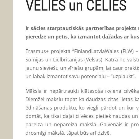
VELIES un CELIES
Ir sācies starptautiskās partnerības projekt
pieredzē un pētīs, kā izmantot dažādas ar kus
Erasmus+ projektā “FinlandLatviaWales (FLW) – F
Somijas un Lielbritānijas (Velsas). Katrā no vals
jaunu sieviešu un vīriešu grupām, lai caur prak
un labāk izmantot savu potenciālu – “uzplaukt”.
Māksla ir nepārtraukti klātesoša ikviena cilvē
Diemžēl mākslu tāpat kā daudzas citas lietas kap
ēdināšanas produktu, ko viegli pārdot un kur vi
domāt, ka tikai daļai cilvēces pietiek naudas un
pareizā un nepareizā mākslā. Galvenais ir pro
drosmīgi mākslā, tāpat būs arī dzīvē.