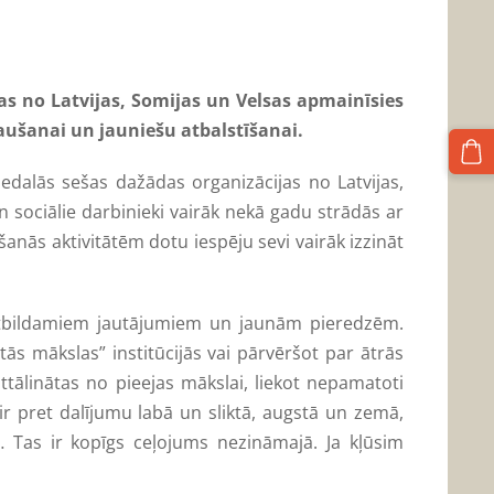
as no Latvijas, Somijas un Velsas apmainīsies
ļaušanai un jauniešu atbalstīšanai.
iedalās sešas dažādas organizācijas no Latvijas,
un sociālie darbinieki vairāk nekā gadu strādās ar
nās aktivitātēm dotu iespēju sevi vairāk izzināt
 neatbildamiem jautājumiem un jaunām pieredzēm.
tās mākslas” institūcijās vai pārvēršot par ātrās
ttālinātas no pieejas mākslai, liekot nepamatoti
 ir pret dalījumu labā un sliktā, augstā un zemā,
… Tas ir kopīgs ceļojums nezināmajā. Ja kļūsim