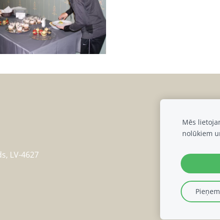
Mēs lietoj
nolūkiem u
ds, LV-4627
Pieņemt