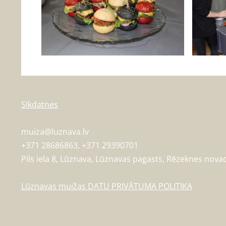
Sīkdatnes
muiza@luznava.lv
+371
28686863,
+371
29390701
Pils iela 8, Lūznava, Lūznavas pagasts, Rēzeknes nova
Lūznavas muižas DATU PRIVĀTUMA POLITIKA