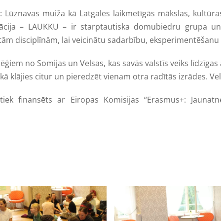
jas: Lūznavas muiža kā Latgales laikmetīgās mākslas, kultūra
izācija – LAUKKU – ir starptautiska domubiedru grupa un
 disciplīnām, lai veicinātu sadarbību, eksperimentēšanu u
lēģiem no Somijas un Velsas, kas savās valstīs veiks līdzīgas a
ā klājies citur un pieredzēt vienam otra radītās izrādes. Vel
 tiek finansēts ar Eiropas Komisijas “Erasmus+: Jaunatn