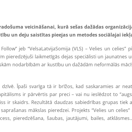
s radošuma veicināšanai, kurā sešas dažādas organizācij
tību un deju saistītas pieejas un metodes sociālajai iek
ollow” jeb “VelsaLatvijaSomija (VLS) – Velies un celies” p
tīm pieredzējuši laikmetīgās dejas speciālisti un jaunatnes 
tiskām nodarbībām ar kustību un dažādām neformālās mācīša
ka dzīvē. Īpaši svarīga tā ir brīžos, kad saskaramies ar
itālisms ir pārvērtis par preci – vai nu ieslēdzot to “augs
ss ir skaidrs. Rezultātā daudzas sabiedrības grupas tiek a
 saprašanas mākslas pieredzei. Projekts “Velies un celies”
cess, pieredzēšana, šaubas, jautājumi, bailes, atklāsmes