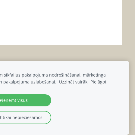
am sīkfailus pakalpojuma nodrošināšanai, mārketinga
n pakalpojuma uzlabošanai.
Uzzināt vairāk
Pielāgot
Pieņemt visus
 tikai nepieciešamos