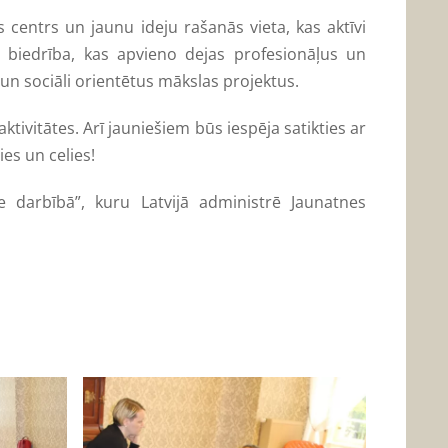
s centrs un jaunu ideju rašanās vieta, kas aktīvi
 biedrība, kas apvieno dejas profesionāļus un
n sociāli orientētus mākslas projektus.
ktivitātes. Arī jauniešiem būs iespēja satikties ar
ies un celies!
e darbībā”, kuru Latvijā administrē Jaunatnes