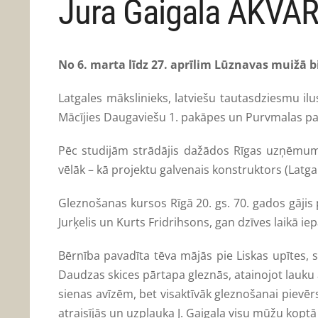
Jura Gaigala AKVAR
No 6. marta līdz 27. aprīlim Lūznavas muižā b
Latgales mākslinieks, latviešu tautasdziesmu il
Mācījies Daugaviešu 1. pakāpes un Purvmalas pama
Pēc studijām strādājis dažādos Rīgas uzņēmumos
vēlāk – kā projektu galvenais konstruktors (Latga
Gleznošanas kursos Rīgā 20. gs. 70. gados gājis 
Jurķelis un Kurts Fridrihsons, gan dzīves laikā iepa
Bērnība pavadīta tēva mājās pie Liskas upītes, s
Daudzas skices pārtapa gleznās, atainojot lauku 
sienas avīzēm, bet visaktīvāk gleznošanai pievērs
atraisījās un uzplauka J. Gaigala visu mūžu kopt