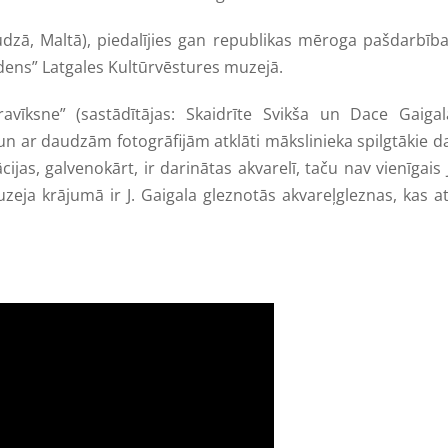
udzā, Maltā), piedalījies gan republikas mēroga pašdarbīb
udens” Latgales Kultūrvēstures muzejā.
vīksne” (sastādītājas: Skaidrīte Svikša un Dace Gaigala
n ar daudzām fotogrāfijām atklāti mākslinieka spilgtākie d
ācijas, galvenokārt, ir darinātas akvarelī, taču nav vienīgai
zeja krājumā ir J. Gaigala gleznotās akvareļgleznas, kas 