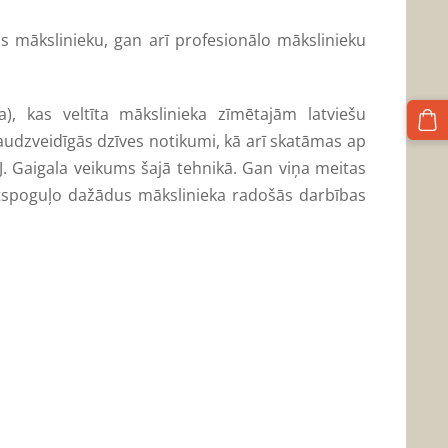
as mākslinieku, gan arī profesionālo mākslinieku
), kas veltīta mākslinieka zīmētajām latviešu
audzveidīgās dzīves notikumi, kā arī skatāmas ap
s J. Gaigala veikums šajā tehnikā. Gan viņa meitas
atspoguļo dažādus mākslinieka radošās darbības