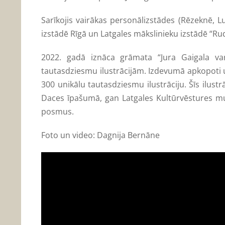
Sarīkojis vairākas personālizstādes (Rēzeknē, L
izstādē Rīgā un Latgales mākslinieku izstādē “R
2022. gadā iznāca grāmata “Jura Gaigala vara
tautasdziesmu ilustrācijām. Izdevumā apkopoti u
300 unikālu tautasdziesmu ilustrāciju. Šīs ilustr
Daces īpašumā, gan Latgales Kultūrvēstures mu
posmus.
Foto un video: Dagnija Bernāne