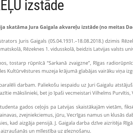
EĻU izstāde
ija skatāma Jura Gaigala akvareļu izstāde (no meitas Dac
ustrators Juris Gaigals (05.04.1931.–18.08.2018.) dzimis Rē
tskolā, Rēzeknes 1. vidusskolā, beidzis Latvijas valsts univ
, tostarp rūpnīcā “Sarkanā zvaigzne”, Rīgas radiorūpnīcā
les Kultūrvēstures muzeja krājumā glabājas vairāku viņa izg
paralēli darbam. Paliekošu iespaidu uz Juri Gaigalu atstājuš
zītie mākslinieki, bet jo īpaši vecmeistari Vilhelms Purvītis, V
tudenta gados ceļojis pa Latvijas skaistākajām vietām, fiks
ainavas, zvejniekciemus, jūru, Vecrīgas namus un klusās daba
ies, kad aizgāja pensijā. J. Gaigala darba dzīve aizritēja Rī
ā aizraušanās un mīlestība uz gleznošanu.