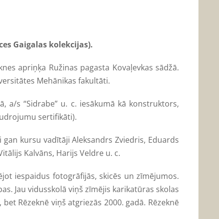
es Gaigalas kolekcijas).
zeknes apriņķa Ružinas pagasta Kovaļevkas sādžā.
ersitātes Mehānikas fakultāti.
, a/s “Sidrabe” u. c. iesākumā kā konstruktors,
udrojumu sertifikāti).
i gan kursu vadītāji Aleksandrs Zviedris, Eduards
itālijs Kalvāns, Harijs Veldre u. c.
ējot iespaidus fotogrāfijās, skicēs un zīmējumos.
s. Jau vidusskolā viņš zīmējis karikatūras skolas
gā, bet Rēzeknē viņš atgriezās 2000. gadā. Rēzeknē