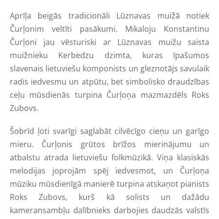
Aprīļa beigās tradicionāli Lūznavas muižā notiek
Čurļonim veltīti pasākumi. Mikaloju Konstantinu
Čurļoni jau vēsturiski ar Lūznavas muižu saista
muižnieku Kerbedzu dzimta, kuras īpašumos
slavenais lietuviešu komponists un gleznotājs savulaik
radis iedvesmu un atpūtu, bet simbolisko draudzības
ceļu mūsdienās turpina Čurļoņa mazmazdēls Roks
Zubovs.
Šobrīd ļoti svarīgi saglabāt cilvēcīgo cieņu un garīgo
mieru. Čurļonis grūtos brīžos mierinājumu un
atbalstu atrada lietuviešu folkmūzikā. Viņa klasiskās
melodijas joprojām spēj iedvesmot, un Čurļoņa
mūziku mūsdienīgā manierē turpina atskaņot pianists
Roks Zubovs, kurš kā solists un dažādu
kameransambļu dalībnieks darbojies daudzās valstīs