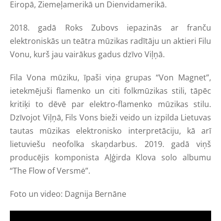
Eiropā, Ziemeļamerikā un Dienvidamerikā.
2018. gadā Roks Zubovs iepazinās ar franču
elektroniskās un teātra mūzikas radītāju un aktieri Filu
Vonu, kurš jau vairākus gadus dzīvo Viļņā.
Fila Vona mūziku, īpaši viņa grupas “Von Magnet”,
ietekmējuši flamenko un citi folkmūzikas stili, tāpēc
kritiķi to dēvē par elektro-flamenko mūzikas stilu.
Dzīvojot Viļņā, Fils Vons bieži veido un izpilda Lietuvas
tautas mūzikas elektronisko interpretāciju, kā arī
lietuviešu neofolka skaņdarbus. 2019. gadā viņš
producējis komponista Aļģirda Klova solo albumu
“The Flow of Versmė”.
Foto un video: Dagnija Bernāne