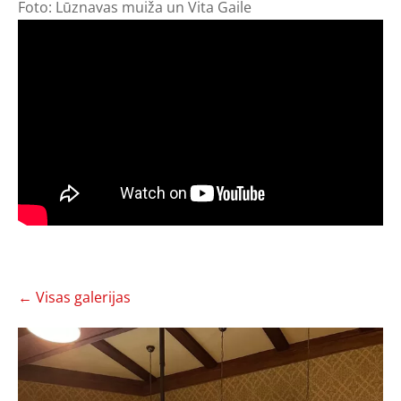
Foto: Lūznavas muiža un Vita Gaile
Visas galerijas