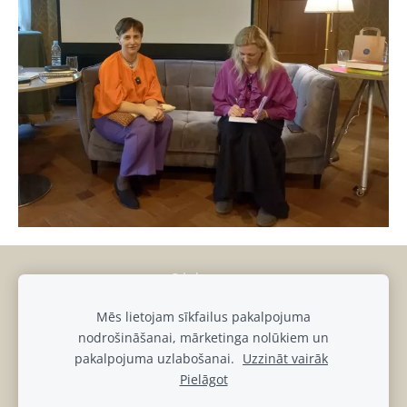
Sīkdatnes
Mēs lietojam sīkfailus pakalpojuma
muiza@luznava.lv
nodrošināšanai, mārketinga nolūkiem un
+371
28686863,
+371
29390701
pakalpojuma uzlabošanai.
Uzzināt vairāk
Pils iela 8, Lūznava, Lūznavas pagasts, Rēzeknes novads, LV-
Pielāgot
4627