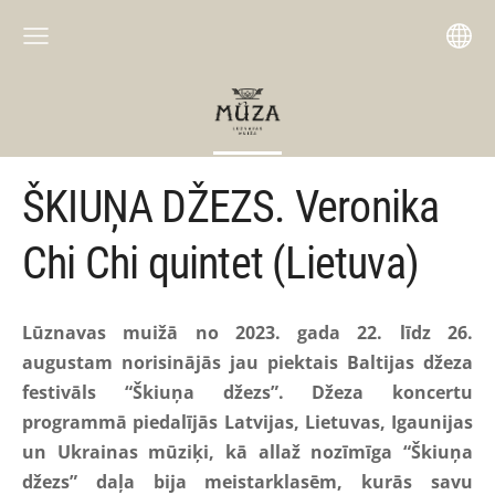
ŠKIUŅA DŽEZS. Veronika
Chi Chi quintet (Lietuva)
Lūznavas muižā no 2023. gada 22. līdz 26.
augustam norisinājās jau piektais Baltijas džeza
festivāls “Škiuņa džezs”. Džeza koncertu
programmā piedalījās Latvijas, Lietuvas, Igaunijas
un Ukrainas mūziķi, kā allaž nozīmīga “Škiuņa
džezs” daļa bija meistarklasēm, kurās savu