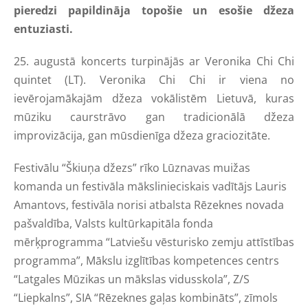
pieredzi papildināja topošie un esošie džeza
entuziasti.
25. augustā koncerts turpinājās ar Veronika Chi Chi
quintet (LT). Veronika Chi Chi ir viena no
ievērojamākajām džeza vokālistēm Lietuvā, kuras
mūziku caurstrāvo gan tradicionālā džeza
improvizācija, gan mūsdienīga džeza graciozitāte.
Festivālu “Škiuņa džezs” rīko Lūznavas muižas
komanda un festivāla mākslinieciskais vadītājs Lauris
Amantovs, festivāla norisi atbalsta Rēzeknes novada
pašvaldība, Valsts kultūrkapitāla fonda
mērķprogramma “Latviešu vēsturisko zemju attīstības
programma”, Mākslu izglītības kompetences centrs
“Latgales Mūzikas un mākslas vidusskola”, Z/S
“Liepkalns”, SIA “Rēzeknes gaļas kombināts”, zīmols