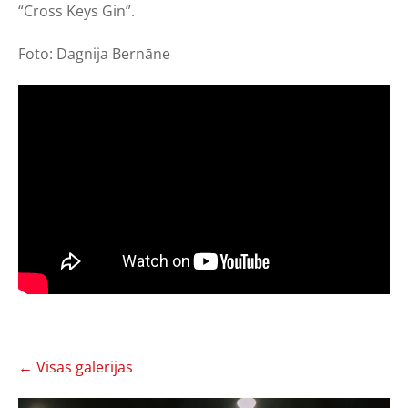
“Cross Keys Gin”.
Foto: Dagnija Bernāne
Visas galerijas