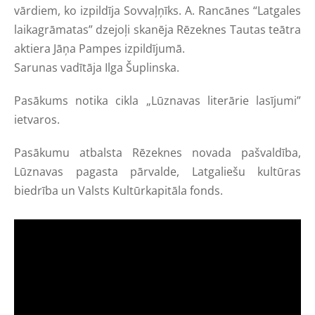
vārdiem, ko izpildīja Sovvaļņīks. A. Rancānes “Latgales
laikagrāmatas” dzejoļi skanēja Rēzeknes Tautas teātra
aktiera Jāņa Pampes izpildījumā.
Sarunas vadītāja Ilga Šuplinska
.
Pasākums notika cikla „Lūznavas literārie lasījumi”
ietvaros.
Pasākumu atbalsta Rēzeknes novada pašvaldība,
Lūznavas pagasta pārvalde, Latgaliešu kultūras
biedrība un Valsts Kultūrkapitāla fonds.