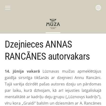
Dzejnieces ANNAS
RANCĀNES autorvakars
14. jūnija vakarā
Lūznavas muižas apmeklētājus
gaidīja sirsnīga tikšanās ar dzejnieci Annu Rancāni.
Tajā varēja dzirdēt pašas autores dzeju un pārdomas
par laiku, kurā dzīvojam, kā arī iejusties latgaliskajā
mentalitātē ar kadriļu deju grupu („Lūznovys kadriļs”),
vīru kora „Graidi” balsīm un dziesmām ar A. Rancānes