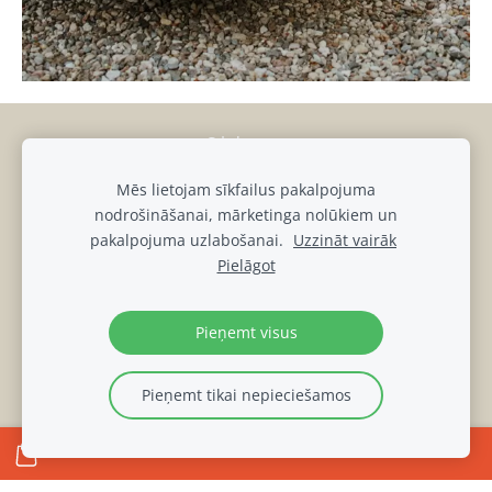
Sīkdatnes
Mēs lietojam sīkfailus pakalpojuma
muiza@luznava.lv
nodrošināšanai, mārketinga nolūkiem un
+371
28686863,
+371
29390701
pakalpojuma uzlabošanai.
Uzzināt vairāk
Pils iela 8, Lūznava, Lūznavas pagasts, Rēzeknes novads, LV-
Pielāgot
4627
Lūznavas muižas DATU PRIVĀTUMA POLITIKA
Pieņemt visus
Pieņemt tikai nepieciešamos