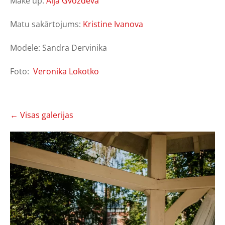
Make up:
Aija Gvozdeva
Matu sakārtojums:
Kristine Ivanova
Modele: Sandra Dervinika
Foto:
Veronika Lokotko
Visas galerijas