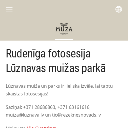
Rudenīga fotosesija
Lūznavas muižas parkā
Lūznavas muiža un parks ir lieliska izvēle, lai taptu
skaistas fotosesijas!
Saziņai: +371 28686863, +371 63161616,
muiza@luznava.lv
un
tic@rezeknesnovads.lv