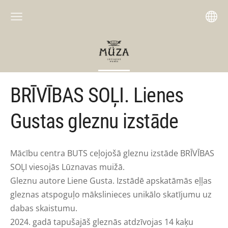
BRĪVĪBAS SOĻI. Lienes
Gustas gleznu izstāde
Mācību centra BUTS ceļojošā gleznu izstāde BRĪVĪBAS
SOĻI viesojās Lūznavas muižā.
Gleznu autore Liene Gusta. Izstādē apskatāmās eļļas
gleznas atspoguļo mākslinieces unikālo skatījumu uz
dabas skaistumu.
2024. gadā tapušajāš gleznās atdzīvojas 14 kaķu