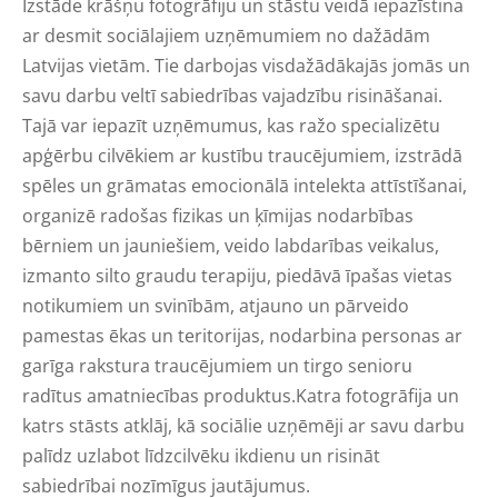
Izstāde krāšņu fotogrāfiju un stāstu veidā iepazīstina
ar desmit sociālajiem uzņēmumiem no dažādām
Latvijas vietām. Tie darbojas visdažādākajās jomās un
savu darbu veltī sabiedrības vajadzību risināšanai.
Tajā var iepazīt uzņēmumus, kas ražo specializētu
apģērbu cilvēkiem ar kustību traucējumiem, izstrādā
spēles un grāmatas emocionālā intelekta attīstīšanai,
organizē radošas fizikas un ķīmijas nodarbības
bērniem un jauniešiem, veido labdarības veikalus,
izmanto silto graudu terapiju, piedāvā īpašas vietas
notikumiem un svinībām, atjauno un pārveido
pamestas ēkas un teritorijas, nodarbina personas ar
garīga rakstura traucējumiem un tirgo senioru
radītus amatniecības produktus.Katra fotogrāfija un
katrs stāsts atklāj, kā sociālie uzņēmēji ar savu darbu
palīdz uzlabot līdzcilvēku ikdienu un risināt
sabiedrībai nozīmīgus jautājumus.