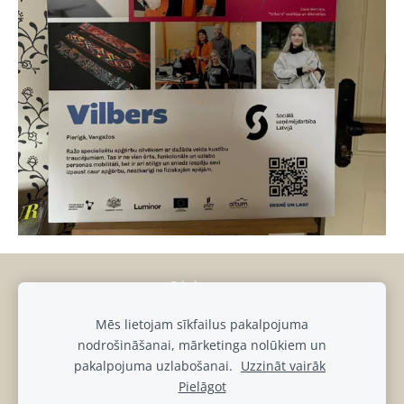
Sīkdatnes
Mēs lietojam sīkfailus pakalpojuma
muiza@luznava.lv
nodrošināšanai, mārketinga nolūkiem un
+371
28686863,
+371
29390701
pakalpojuma uzlabošanai.
Uzzināt vairāk
Pils iela 8, Lūznava, Lūznavas pagasts, Rēzeknes novads, LV-
Pielāgot
4627