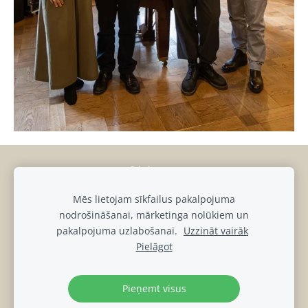
Sīkdatnes
Mēs lietojam sīkfailus pakalpojuma
muiza@luznava.lv
nodrošināšanai, mārketinga nolūkiem un
+371
28686863,
+371
29390701
pakalpojuma uzlabošanai.
Uzzināt vairāk
Pils iela 8, Lūznava, Lūznavas pagasts, Rēzeknes novads, LV-
Pielāgot
4627
Lūznavas muižas DATU PRIVĀTUMA POLITIKA
Pieņemt visus