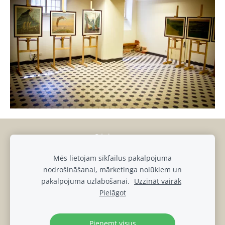
Sīkdatnes
Mēs lietojam sīkfailus pakalpojuma
muiza@luznava.lv
nodrošināšanai, mārketinga nolūkiem un
+371
28686863,
+371
29390701
pakalpojuma uzlabošanai.
Uzzināt vairāk
Pils iela 8, Lūznava, Lūznavas pagasts, Rēzeknes novads, LV-
Pielāgot
4627
Lūznavas muižas DATU PRIVĀTUMA POLITIKA
Pieņemt visus