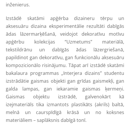
inženierus.
Izstādē skatāmi apģērba dizaineru tērpu un
aksesuāru dizaina eksperimentālie rezultāti dabīgās
ādas lāzermarķēšanā, veidojot dekoratīvu motīvu
apģērbu kolekcijas “Uzmetums” materiālā,
tekstildrānu un dabīgās ādas lāzergriešanā,
papildinot gan dekoratīvu, gan funkcionālu aksesuāru
kompozicionālo risinājumu. Tāpat arī izstādē skatāmi
bakalaura programmas „Interjera dizains” studentu
izstrādātie gaismas objekti gan grīdas gaismekļi, gan
galda lampas, gan iekaramie gaismas ķermeņi.
Gaismas objektu izstrādē, galvenokārt kā
izejmateriāls tika izmantots plastikāts (akrils) baltā,
melnā un caurspīdīgā krāsā un no koksnes
materiāliem – saplāksnis dabīgā tonī.