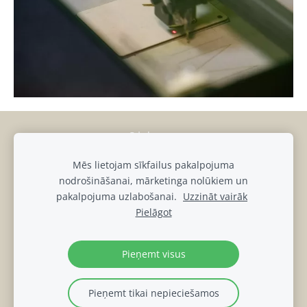
Sīkdatnes
Mēs lietojam sīkfailus pakalpojuma
muiza@luznava.lv
nodrošināšanai, mārketinga nolūkiem un
+371
28686863,
+371
29390701
pakalpojuma uzlabošanai.
Uzzināt vairāk
Pils iela 8, Lūznava, Lūznavas pagasts, Rēzeknes novads, LV-
Pielāgot
4627
Lūznavas muižas DATU PRIVĀTUMA POLITIKA
Pieņemt visus
Pieņemt tikai nepieciešamos