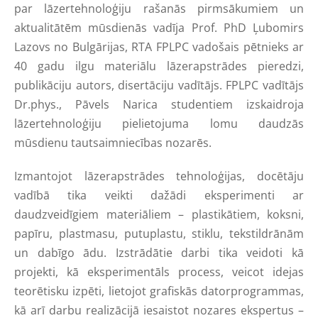
par lāzertehnoloģiju rašanās pirmsākumiem un
aktualitātēm mūsdienās vadīja Prof. PhD Ļubomirs
Lazovs no Bulgārijas, RTA FPLPC vadošais pētnieks ar
40 gadu ilgu materiālu lāzerapstrādes pieredzi,
publikāciju autors, disertāciju vadītājs. FPLPC vadītājs
Dr.phys., Pāvels Narica studentiem izskaidroja
lāzertehnoloģiju pielietojuma lomu daudzās
mūsdienu tautsaimniecības nozarēs.
Izmantojot lāzerapstrādes tehnoloģijas, docētāju
vadībā tika veikti dažādi eksperimenti ar
daudzveidīgiem materiāliem – plastikātiem, koksni,
papīru, plastmasu, putuplastu, stiklu, tekstildrānām
un dabīgo ādu. Izstrādātie darbi tika veidoti kā
projekti, kā eksperimentāls process, veicot idejas
teorētisku izpēti, lietojot grafiskās datorprogrammas,
kā arī darbu realizācijā iesaistot nozares ekspertus –