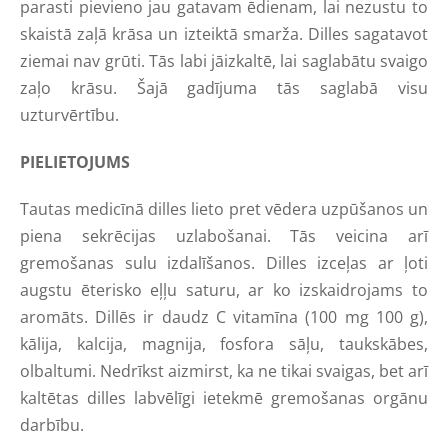
parasti pievieno jau gatavam ēdienam, lai nezustu to
skaistā zaļā krāsa un izteiktā smarža. Dilles sagatavot
ziemai nav grūti. Tās labi jāizkaltē, lai saglabātu svaigo
zaļo krāsu. Šajā gadījuma tās saglabā visu
uzturvērtību.
PIELIETOJUMS
Tautas medicīnā dilles lieto pret vēdera uzpūšanos un
piena sekrēcijas uzlabošanai. Tās veicina arī
gremošanas sulu izdalīšanos. Dilles izceļas ar ļoti
augstu ēterisko eļļu saturu, ar ko izskaidrojams to
aromāts. Dillēs ir daudz C vitamīna (100 mg 100 g),
kālija, kalcija, magnija, fosfora sāļu, taukskābes,
olbaltumi. Nedrīkst aizmirst, ka ne tikai svaigas, bet arī
kaltētas dilles labvēlīgi ietekmē gremošanas orgānu
darbību.