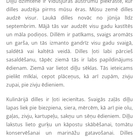
Diļļu dzimtene ir Vidusjūras austrumu piekraste, kur
dilles audzēja pirms mūsu ēras. Mūsu zemē dilles
audzē visur. Laukā dilles novāc no jūnija līdz
septembrim. Mājā tās var audzēt visu gadu kastītēs
un māla podiņos. Dillēm ir patīkams, svaigs aromāts
un garša, un tās izmanto gandrīz visu gadu svaigā,
saldētā vai kaltētā veidā. Dilles ļoti labi pārcieš
sasaldēšanu, tāpēc ziemā tās ir labs papildinājums
ēdienam. Ziemā var lietot diļļu sēklas. Tās ieteicams
pielikt mīklai, cepot plāceņus, kā arī zupām, zivju
zupai, pie zivju ēdieniem.
Kulinārijā dilles ir ļoti iecienītas. Svaigās zaļās diļļu
lapas liek pie biezpiena, siera, mērcēm, kā arī pie olu,
gaļas, zivju, kartupeļu, sakņu un sēņu ēdieniem. Diļļu
lakstus lieto gurķu un kāpostu skābēšanai, tomātu
konservēšanai un marināžu gatavošanai. Dilles