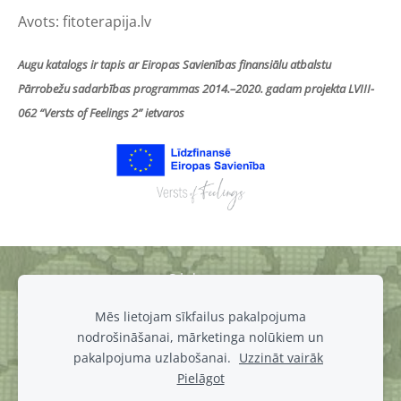
Avots: fitoterapija.lv
Augu katalogs ir tapis ar Eiropas Savienības finansiālu atbalstu
Pārrobežu sadarbības programmas 2014.–2020. gadam projekta LVIII-
062 “Versts of Feelings 2” ietvaros
Sīkdatnes
Mēs lietojam sīkfailus pakalpojuma
muiza@luznava.lv
nodrošināšanai, mārketinga nolūkiem un
+371
28686863,
+371
29390701
pakalpojuma uzlabošanai.
Uzzināt vairāk
Pils iela 8, Lūznava, Lūznavas pagasts, Rēzeknes novads, LV-
Pielāgot
4627