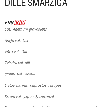
DILLE SMARŽĪGĀ
ENG
🇬🇧
Lat. Anethum graveolens
Angļu val. Dill
Vācu val. Dill
Zviedru val. dill
Igauņu val. aedtill
Lietuviešu val. paprastasis krapas
Krievu val. укроп душистый