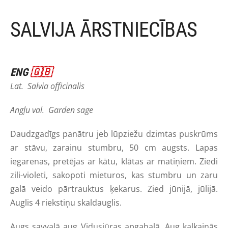
SALVIJA ĀRSTNIECĪBAS
ENG
🇬🇧
Lat. Salvia officinalis
Angļu val. Garden sage
Daudzgadīgs panātru jeb lūpziežu dzimtas puskrūms
ar stāvu, zarainu stumbru, 50 cm augsts. Lapas
iegarenas, pretējas ar kātu, klātas ar matiņiem. Ziedi
zili-violeti, sakopoti mieturos, kas stumbru un zaru
galā veido pārtrauktus ķekarus. Zied jūnijā, jūlijā.
Auglis 4 riekstiņu skaldauglis.
Augs savvaļā aug Vidusjūras apgabalā. Aug kaļķainās