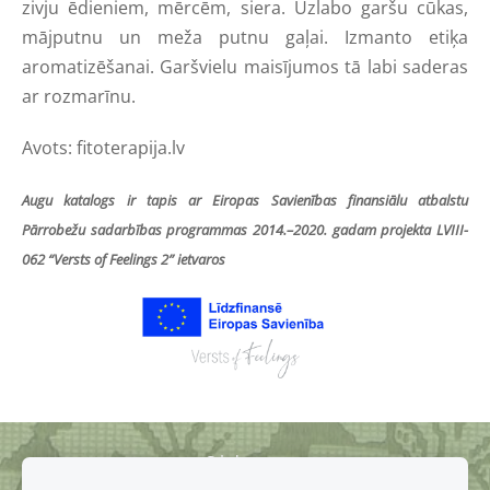
zivju ēdieniem, mērcēm, siera. Uzlabo garšu cūkas,
mājputnu un meža putnu gaļai. Izmanto etiķa
aromatizēšanai. Garšvielu maisījumos tā labi saderas
ar rozmarīnu.
Avots: fitoterapija.lv
Augu katalogs ir tapis ar Eiropas Savienības finansiālu atbalstu
Pārrobežu sadarbības programmas 2014.–2020. gadam projekta LVIII-
062 “Versts of Feelings 2” ietvaros
Sīkdatnes