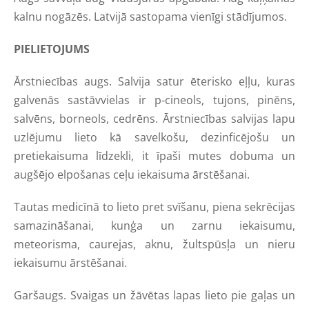
kalnu nogāzēs. Latvijā sastopama vienīgi stādījumos.
PIELIETOJUMS
Ārstniecības augs. Salvija satur ēterisko eļļu, kuras
galvenās sastāvvielas ir p-cineols, tujons, pinēns,
salvēns, borneols, cedrēns. Ārstniecības salvijas lapu
uzlējumu lieto kā savelkošu, dezinficējošu un
pretiekaisuma līdzekli, it īpaši mutes dobuma un
augšējo elpošanas ceļu iekaisuma ārstēšanai.
Tautas medicīnā to lieto pret svīšanu, piena sekrēcijas
samazināšanai, kunģa un zarnu iekaisumu,
meteorisma, caurejas, aknu, žultspūsļa un nieru
iekaisumu ārstēšanai.
Garšaugs. Svaigas un žāvētas lapas lieto pie gaļas un