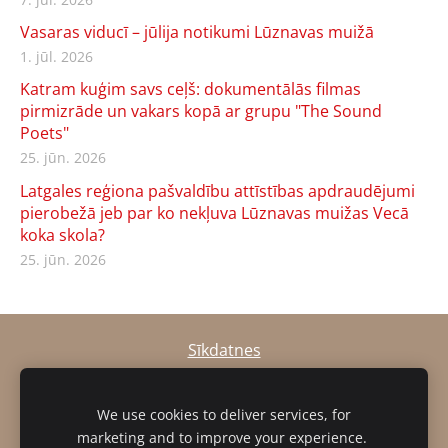
Vasaras viducī – jūlija notikumi Lūznavas muižā
1. jūl. 2026
Katram kuģim savs ceļš: dokumentālās filmas
pirmizrāde un vakars kopā ar grupu "The Sound
Poets"
25. jūn. 2026
Latgales reģiona pašvaldību attīstības apdraudējumi
pierobežā jeb par ko nekļuva Lūznavas muižas Vecā
koka skola?
25. jūn. 2026
Sīkdatnes
muiza@luznava.lv
We use cookies to deliver services, for
+371
28686863,
+371
29390701
marketing and to improve your experience.