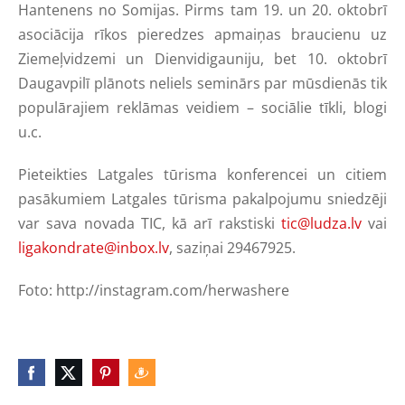
Hantenens no Somijas. Pirms tam 19. un 20. oktobrī
asociācija rīkos pieredzes apmaiņas braucienu uz
Ziemeļvidzemi un Dienvidigauniju, bet 10. oktobrī
Daugavpilī plānots neliels seminārs par mūsdienās tik
populārajiem reklāmas veidiem – sociālie tīkli, blogi
u.c.
Pieteikties Latgales tūrisma konferencei un citiem
pasākumiem Latgales tūrisma pakalpojumu sniedzēji
var sava novada TIC, kā arī rakstiski
tic@ludza.lv
vai
ligakondrate@inbox.lv
, saziņai 29467925.
Foto: http://instagram.com/herwashere