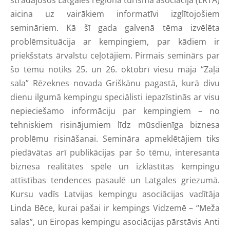
aicina uz vairākiem informatīvi izglītojošiem
semināriem. Kā šī gada galvenā tēma izvēlēta
problēmsituācija ar kempingiem, par kādiem ir
priekšstats ārvalstu ceļotājiem. Pirmais seminārs par
šo tēmu notiks 25. un 26. oktobrī viesu māja “Zaļā
sala” Rēzeknes novada Griškānu pagastā, kurā divu
dienu ilgumā kempingu speciālisti iepazīstinās ar visu
nepieciešamo informāciju par kempingiem – no
tehniskiem risinājumiem līdz mūsdienīga biznesa
problēmu risināšanai. Semināra apmeklētājiem tiks
piedāvātas arī publikācijas par šo tēmu, interesanta
biznesa realitātes spēle un izklāstītas kempingu
attīstības tendences pasaulē un Latgales griezumā.
Kursu vadīs Latvijas kempingu asociācijas vadītāja
Linda Bēce, kurai pašai ir kempings Vidzemē – “Meža
salas”, un Eiropas kempingu asociācijas pārstāvis Anti