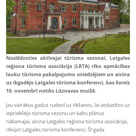
Noslēdzoties aktīvajai tūrisma sezonai, Latgales
reģiona tūrisma asociācija (LRTA) rīko apmācības
lauku tūrisma pakalpojumu sniedzējiem un aicina
uz ikgadējo Latgales tūrisma konferenci, kas šoreiz
10. novembrī notiks Lūznavas muižā.
Jau vairākus gadus rudenī uz tikšanos, lai atskatītos uz
iepriekšējo tūrisma sezonu un kaltu plānus
nākamajai, aicina Latgales reģiona tūrisma asociācija,
rīkojot Latgales tūrisma konferenci. Šī gada