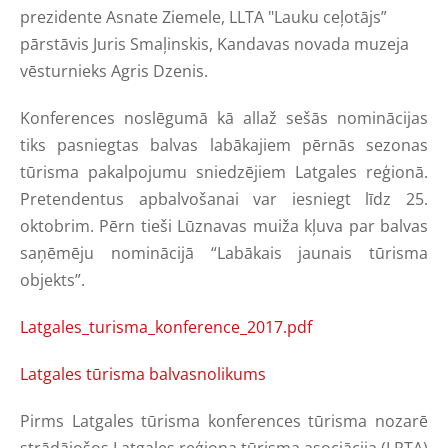
prezidente Asnate Ziemele, LLTA "Lauku ceļotājs”
pārstāvis Juris Smaļinskis, Kandavas novada muzeja
vēsturnieks Agris Dzenis.
Konferences noslēgumā kā allaž sešās nominācijas
tiks pasniegtas balvas labākajiem pērnās sezonas
tūrisma pakalpojumu sniedzējiem Latgales reģionā.
Pretendentus apbalvošanai var iesniegt līdz 25.
oktobrim. Pērn tieši Lūznavas muiža kļuva par balvas
saņēmēju nominācijā “Labākais jaunais tūrisma
objekts”.
Latgales_turisma_konference_2017.pdf
Latgales tūrisma balvasnolikums
Pirms Latgales tūrisma konferences tūrisma nozarē
strādājošos Latgales reģiona tūrisma asociācija (LRTA)