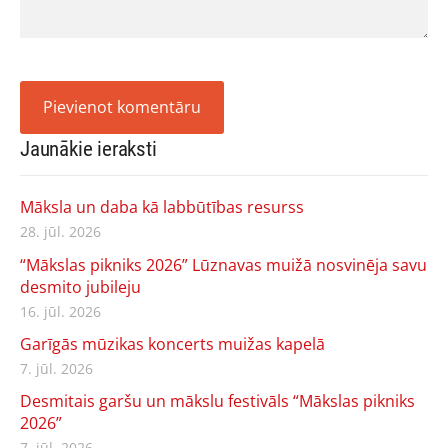
Jaunākie ieraksti
Māksla un daba kā labbūtības resurss
28. jūl. 2026
“Mākslas pikniks 2026” Lūznavas muižā nosvinēja savu
desmito jubileju
16. jūl. 2026
Garīgās mūzikas koncerts muižas kapelā
7. jūl. 2026
Desmitais garšu un mākslu festivāls “Mākslas pikniks
2026”
7. jūl. 2026