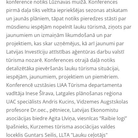
konference notiks Lūznavas muižā. Konferences
pirmā daļa tiks veltīta iepriekšējas sezonas atskatam
un jaunās plāniem, tāpat notiks pieredzes stāsti par
mūsdienu iespējām nopelnīt lauku tūrismā, ziņots par
jaunumiem un izmaiņām likumdošanā un par
projektiem, kas skar uzņēmējus, kā arī jaunumi par
Latvijas Investīciju attīstības aģentūras darbu valstī
tūrisma nozarē. Konferences otrajā daļā notiks
detalizētāka pievēršanās lauku tūrisma situācijai,
iespējām, jaunumiem, projektiem un piemēriem.
Konferencē uzstāsies LIAA Tūrisma departamenta
vadītāja Inese Šīrava, Latgales plānošanas reģiona
UAC speciālists Andris Kucins, Vidzemes Augstskolas
profesore Dr.oec., pētniece, Latvijas Ekonomistu
asociācijas biedre Agita Līviņa, viesnīcas “Raibie logi”
īpašnieks, Kurzemes tūrisma asociācijas valdes
loceklis Guntars Seilis, LLTA "Lauku ceļotājs"