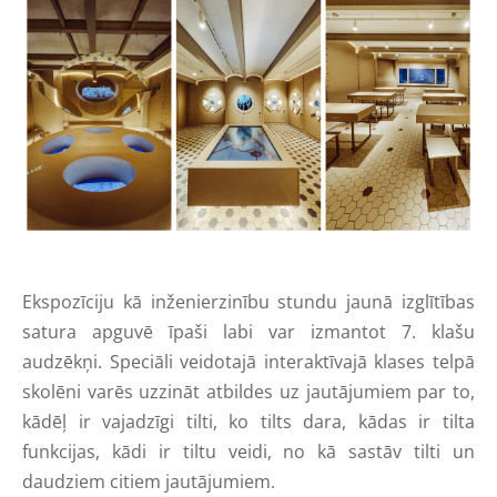
Ekspozīciju kā inženierzinību stundu jaunā izglītības
satura apguvē īpaši labi var izmantot 7. klašu
audzēkņi. Speciāli veidotajā interaktīvajā klases telpā
skolēni varēs uzzināt atbildes uz jautājumiem par to,
kādēļ ir vajadzīgi tilti, ko tilts dara, kādas ir tilta
funkcijas, kādi ir tiltu veidi, no kā sastāv tilti un
daudziem citiem jautājumiem.