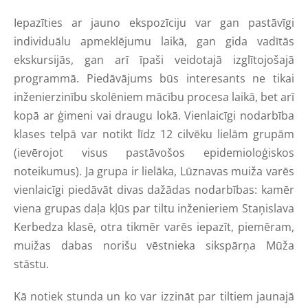
Iepazīties ar jauno ekspozīciju var gan pastāvīgi
individuālu apmeklējumu laikā, gan gida vadītās
ekskursijās, gan arī īpaši veidotajā izglītojošajā
programmā. Piedāvājums būs interesants ne tikai
inženierzinību skolēniem mācību procesa laikā, bet arī
kopā ar ģimeni vai draugu lokā. Vienlaicīgi nodarbība
klases telpā var notikt līdz 12 cilvēku lielām grupām
(ievērojot visus pastāvošos epidemioloģiskos
noteikumus). Ja grupa ir lielāka, Lūznavas muiža varēs
vienlaicīgi piedāvāt divas dažādas nodarbības: kamēr
viena grupas daļa kļūs par tiltu inženieriem Staņislava
Kerbedza klasē, otra tikmēr varēs iepazīt, piemēram,
muižas dabas norišu vēstnieka sikspārņa Mūža
stāstu.
Kā notiek stunda un ko var izzināt par tiltiem jaunajā