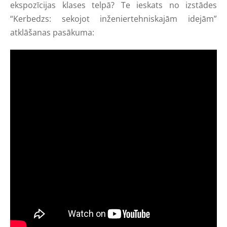
ekspozīcijas klases telpā? Te ieskats no izstādes
“Kerbedzs: sekojot inženiertehniskajām idejām”
atklāšanas pasākuma: