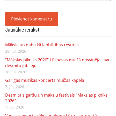
Jaunākie ieraksti
Māksla un daba kā labbūtības resurss
28. jūl. 2026
“Mākslas pikniks 2026” Lūznavas muižā nosvinēja savu
desmito jubileju
16. jūl. 2026
Garīgās mūzikas koncerts muižas kapelā
7. jūl. 2026
Desmitais garšu un mākslu festivāls “Mākslas pikniks
2026”
7. jūl. 2026
Vasaras viducī – jūlija notikumi Lūznavas muižā