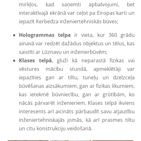
mirkļos, kad saņemti apbalvojumi, bet
interaktīvajā ekrānā var ceļot pa Eiropas karti un
iepazīt Kerbedza inženiertehniskās būves;
Hologrammas telpa
ir vieta, kur 360 grādu
ainavā var redzēt dažādus objektus un tēlus, kas
saistīti ar Lūznavu un inženierbūvēm;
Klases telpā
, gluži kā neparastā fizikas vai
vēstures mācību stundā, apmeklētāji var
iepazīties gan ar tiltu, tuneļu un dzelzceļa
būvēšanas aizsākumiem, gan ar fizikas likumiem,
kas ietekmē būvniecību, gan ar grūtībām, ko
nācās pārvarēt inženieriem. Klases telpā ikviens
interesents arī aicināts pārbaudīt savu atjautību
inženiertehniskajās jomās, kā arī prasmes tiltu
un citu konstrukciju veidošanā.