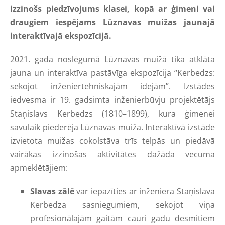
izzinošs piedzīvojums klasei, kopā ar ģimeni vai
draugiem iespējams Lūznavas muižas jaunajā
interaktīvajā ekspozīcijā.
2021. gada noslēgumā Lūznavas muižā tika atklāta
jauna un interaktīva pastāvīga ekspozīcija “Kerbedzs:
sekojot inženiertehniskajām idejām”. Izstādes
iedvesma ir 19. gadsimta inženierbūvju projektētājs
Staņislavs Kerbedzs (1810–1899), kura ģimenei
savulaik piederēja Lūznavas muiža. Interaktīvā izstāde
izvietota muižas cokolstāva trīs telpās un piedāvā
vairākas izzinošas aktivitātes dažāda vecuma
apmeklētājiem:
Slavas zālē
var iepazīties ar inženiera Staņislava
Kerbedza sasniegumiem, sekojot viņa
profesionālajām gaitām cauri gadu desmitiem