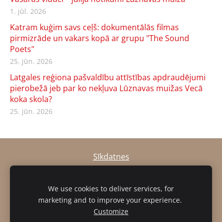
1. jūl. 2026
Katram kuģim savs ceļš: dokumentālās filmas
pirmizrāde un vakars kopā ar grupu "The Sound
Poets"
25. jūn. 2026
Latgales reģiona pašvaldību attīstības apdraudējumi
pierobežā jeb par ko nekļuva Lūznavas muižas Vecā
koka skola?
25. jūn. 2026
Sīkdatnes
muiza@luznava.lv
We use cookies to deliver services, for
+371
28686863,
+371
29390701
marketing and to improve your experience.
Pils iela 8, Lūznava, Lūznavas pagasts, Rēzeknes novads, LV-
Customize
4627