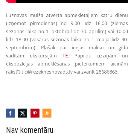
Lūznavas muiža atvērta apmeklētājiem katru dienu
(izņemot pirmdienas) no 9.00 līdz 16.00 (ziemas
sezonas laikā no 1. oktobra līdz 30. aprīlim) vai 10.00
līdz 18.00 (vasaras sezonas laikā no 1. maija līdz 30.
septembrim). Plašāk par ieejas maksu un gida
vadītām ekskursijām
TE
. Papildu uzziņām un
ekspozīcijas apmeklēšanas pieteikumiem aicinām
rakstīt
tic@rezeknesnovads.lv
vai zvanīt 28686863.
Nav komentāru