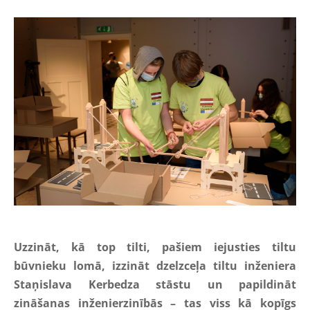
Uzzināt, kā top tilti, pašiem iejusties tiltu
būvnieku lomā, izzināt dzelzceļa tiltu inženiera
Staņislava Kerbedza stāstu un papildināt
zināšanas inženierzinībās – tas viss kā kopīgs