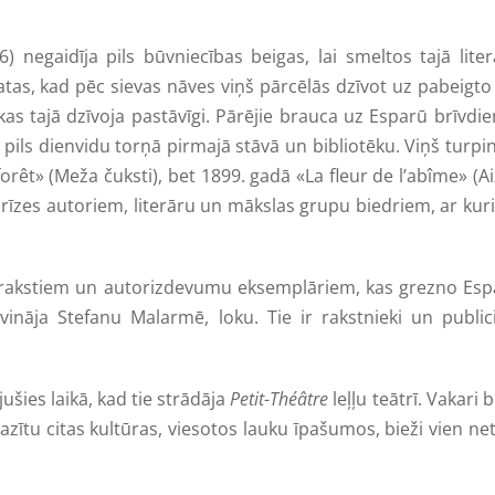
 negaidīja pils būvniecības beigas, lai smeltos tajā lite
atas, kad pēc sievas nāves viņš pārcēlās dzīvot uz pabeigto 
kas tajā dzīvoja pastāvīgi. Pārējie brauca uz Esparū brīvdi
li pils dienvidu torņā pirmajā stāvā un bibliotēku. Viņš turpi
orêt» (Meža čuksti), bet 1899. gadā «La fleur de l’abîme» (A
 Parīzes autoriem, literāru un mākslas grupu biedriem, ar ku
 rakstiem un autorizdevumu eksemplāriem, kas grezno Esp
vināja Stefanu Malarmē, loku. Tie ir rakstnieki un publici
šies laikā, kad tie strādāja
Petit-Théâtre
leļļu teātrī. Vakari b
pazītu citas kultūras, viesotos lauku īpašumos, bieži vien ne