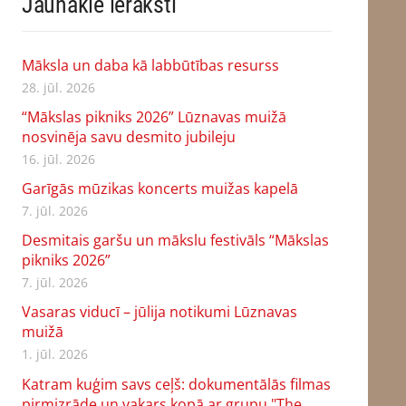
Jaunākie ieraksti
Māksla un daba kā labbūtības resurss
28. jūl. 2026
“Mākslas pikniks 2026” Lūznavas muižā
nosvinēja savu desmito jubileju
16. jūl. 2026
Garīgās mūzikas koncerts muižas kapelā
7. jūl. 2026
Desmitais garšu un mākslu festivāls “Mākslas
pikniks 2026”
7. jūl. 2026
Vasaras viducī – jūlija notikumi Lūznavas
muižā
1. jūl. 2026
Katram kuģim savs ceļš: dokumentālās filmas
pirmizrāde un vakars kopā ar grupu "The