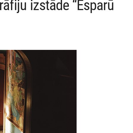
āfiju izstāde “Esparū