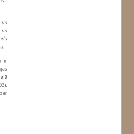
ās
o un
m un
žādu
a.
i ir
ājas
daļā
3).
par