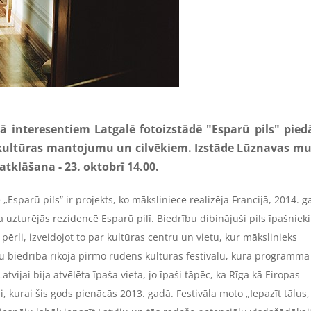
ā interesentiem Latgalē fotoizstādē "Esparū pils" pied
 kultūras mantojumu un cilvēkiem. Izstāde Lūznavas mu
atklāšana - 23. oktobrī 14.00.
„Esparū pils” ir projekts, ko māksliniece realizēja Francijā, 2014. 
uzturējās rezidencē Esparū pilī. Biedrību dibinājuši pils īpašniek
 pērli, izveidojot to par kultūras centru un vietu, kur mākslinieks
u biedrība rīkoja pirmo rudens kultūras festivālu, kura programmā
tvijai bija atvēlēta īpaša vieta, jo īpaši tāpēc, ka Rīga kā Eiropas
i, kurai šis gods pienācās 2013. gadā. Festivāla moto „Iepazīt tālus,