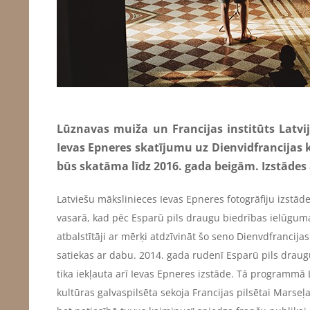
Lūznavas muiža un Francijas institūts Latvij
Ievas Epneres skatījumu uz Dienvidfrancijas
būs skatāma līdz 2016. gada beigām. Izstādes 
Latviešu mākslinieces Ievas Epneres fotogrāfiju izstāde 
vasarā, kad pēc Esparū pils draugu biedrības ielūguma 
atbalstītāji ar mērķi atdzīvināt šo seno Dienvdfrancijas
satiekas ar dabu. 2014. gada rudenī Esparū pils draug
tika iekļauta arī Ievas Epneres izstāde. Tā programmā La
kultūras galvaspilsēta sekoja Francijas pilsētai Marseļa