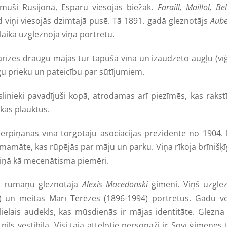
zimuši Rusijonā, Esparū viesojās biežāk.
Faraill, Maillol, Bel
d viņi viesojās dzimtajā pusē. Tā 1891. gadā gleznotājs
Aube
laikā uzgleznoja viņa portretu.
rīzes draugu mājās tur tapušā vīna un izaudzēto augļu (vī
ugu prieku un pateicību par sūtījumiem.
linieki pavadījuši kopā, atrodamas arī piezīmēs, kas rakst
kas plauktus.
erpiņānas vīna torgotāju asociācijas prezidente no 1904. 
amamāte, kas rūpējās par māju un parku. Viņa rīkoja brīnišķ
miņā kā mecenātisma piemēri.
a rumāņu gleznotāja
Alexis Macedonski
ģimeni. Viņš uzglez
5) un meitas Marī Terēzes (1896-1994) portretus. Gadu vē
ielais audekls, kas mūsdienās ir mājas identitāte. Glezna
ils vestibilā. Visi tajā attēlotie personāži ir Sovī ģimenes 