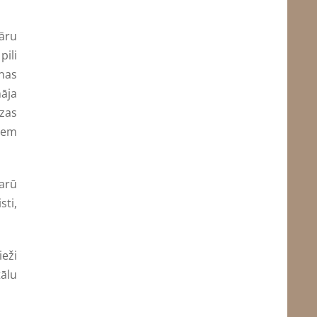
rāru
pili
enas
nāja
izas
riem
arū
sti,
ieži
tālu