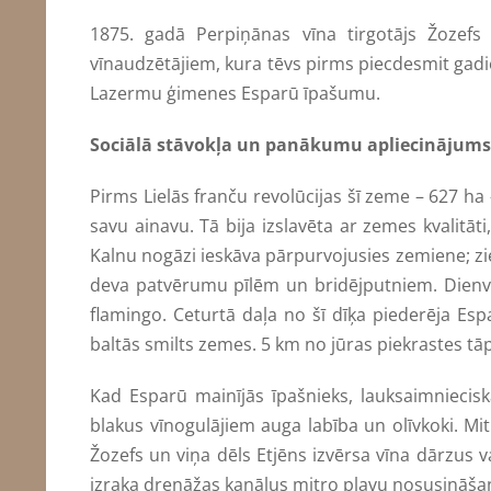
1875. gadā Perpiņānas vīna tirgotājs Žozefs 
vīnaudzētājiem, kura tēvs pirms piecdesmit gadiem
Lazermu ģimenes Esparū īpašumu.
Sociālā stāvokļa un panākumu apliecinājums
Pirms Lielās franču revolūcijas šī zeme – 627 ha
savu ainavu. Tā bija izslavēta ar zemes kvalitāti
Kalnu nogāzi ieskāva pārpurvojusies zemiene; zi
deva patvērumu pīlēm un bridējputniem. Dienvi
flamingo. Ceturtā daļa no šī dīķa piederēja 
baltās smilts zemes. 5 km no jūras piekrastes tā
Kad Esparū mainījās īpašnieks, lauksaimniecisk
blakus vīnogulājiem auga labība un olīvkoki. Mi
Žozefs un viņa dēls Etjēns izvērsa vīna dārzus 
izraka drenāžas kanālus mitro pļavu nosusināša