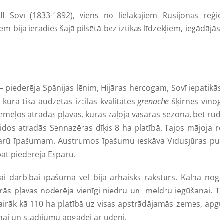
II Sovī (1833-1892), viens no lielākajiem Rusijonas reģi
 bija ieradies šajā pilsētā bez iztikas līdzekļiem, iegādājā
 – piederēja Spānijas lēnim, Hijāras hercogam, Sovī iepatikā
, kurā tika audzētas izcilas kvalitātes
grenache
šķirnes vīnog
emeļos atradās pļavas, kuras zaļoja vasaras sezonā, bet ru
dos atradās Sennazēras dīķis 8 ha platībā. Tajos mājoja r
Esparū īpašumam. Austrumos īpašumu ieskāva Vidusjūras pu
pat piederēja Esparū.
ai darbībai īpašumā vēl bija arhaisks raksturs. Kalna no
trās pļavas noderēja vienīgi niedru un meldru iegūšanai. T
vairāk kā 110 ha platībā uz visas apstrādājamās zemes, ap
nai un stādījumu apgādei ar ūdeni.