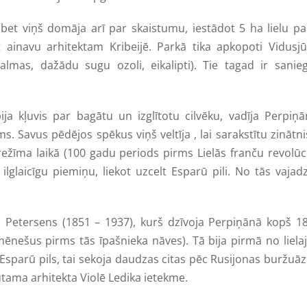
, bet viņš domāja arī par skaistumu, iestādot 5 ha lielu p
t ainavu arhitektam Kribeijē. Parkā tika apkopoti Vidusj
almas, dažādu sugu ozoli, eikalipti). Tie tagad ir sanie
ja kļuvis par bagātu un izglītotu cilvēku, vadīja Perpiņ
s. Savus pēdējos spēkus viņš veltīja , lai sarakstītu zinātn
žīma laikā (100 gadu periods pirms Lielās franču revolūc
 ilglaicīgu piemiņu, liekot uzcelt Esparū pili. No tās vajad
fs Petersens (1851 – 1937), kurš dzīvoja Perpiņānā kopš 1
mēnešus pirms tās īpašnieka nāves). Tā bija pirmā no liel
parū pils, tai sekoja daudzas citas pēc Rusijonas buržuāz
tama arhitekta Violē Ledika ietekme.