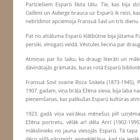
Parīziešiem Esparū škita tālu. Tie, kas bija d
Caillens
un
Auberge
brauca uz Esparū ik reizi, ka
nebrīdinot apciemoja Fransuā Savī un trīs dienu 
Pat no attāluma Esparū klātbūtne bija jūtama Pa
persiki, vīnogas) veidā. Vēstules liecina par dra
Atmiņas par šo laiku, ko draugi literāti un māks
dāvinātajās grāmatās, kuras rotā Esparū bibliotē
Fransuā Sovī svaine Roza Siskela (1873-1945), P
1907. gadam, viņa brāļa Ežēna sieva, bija laba n
pieņemšanas, kas palikušas Esparū kultūras at
1923. gadā viņa vairākus mēnešus pilī uzņēm
Ežēna portretu, vēlāk arī dēla Anrī (1902-199
mākslinieks no jauna viesojās Esparū. Tā tapa l
déco stilā pārsteidz apmeklētājus, kad tie ienāk p