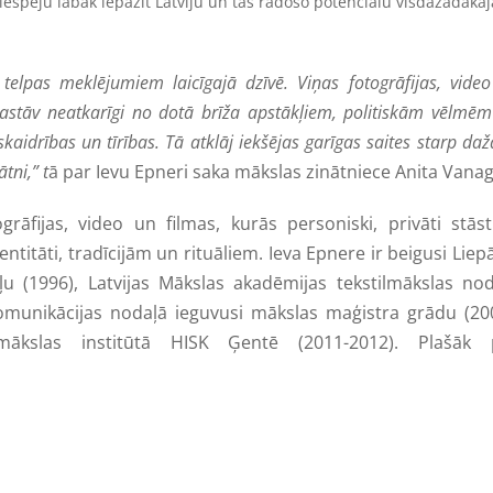
iespēju labāk iepazīt Latviju un tās radošo potenciālu visdažādākaj
 telpas meklējumiem laicīgajā dzīvē. Viņas fotogrāfijas, vide
pastāv neatkarīgi no dotā brīža apstākļiem, politiskām vēlmē
kaidrības un tīrības. Tā atklāj iekšējas garīgas saites starp da
tni,” t
ā par Ievu Epneri saka mākslas zinātniece Anita Vanag
rāfijas, video un filmas, kurās personiski, privāti stāst
titāti, tradīcijām un rituāliem. Ieva Epnere ir beigusi Liep
ļu (1996), Latvijas Mākslas akadēmijas tekstilmākslas no
omunikācijas nodaļā ieguvusi mākslas maģistra grādu (200
jmākslas institūtā HISK Ģentē (2011-2012). Plašāk 