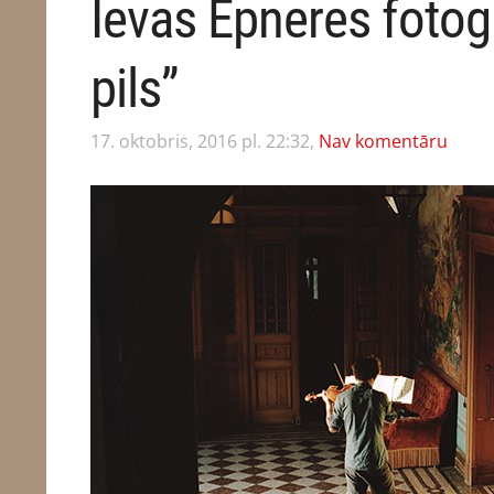
Ievas Epneres fotogr
pils”
17. oktobris, 2016 pl. 22:32,
Nav komentāru