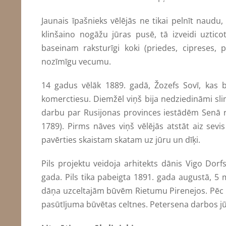
Jaunais īpašnieks vēlējās ne tikai pelnīt naudu
klinšaino nogāžu jūras pusē, tā izveidi uztico
baseinam raksturīgi koki (priedes, cipreses, p
nozīmīgu vecumu.
14 gadus vēlāk 1889. gadā, Žozefs Sovī, kas bi
komerctiesu. Diemžēl viņš bija nedziedināmi slim
darbu par Rusijonas provinces iestādēm Senā re
1789). Pirms nāves viņš vēlējās atstāt aiz sevis
pavērties skaistam skatam uz jūru un dīķi.
Pils projektu veidoja arhitekts dānis Vigo Dor
gada. Pils tika pabeigta 1891. gada augustā, 5 
dāņa uzceltajām būvēm Rietumu Pirenejos. Pēc Es
pasūtījuma būvētas celtnes. Petersena darbos jū