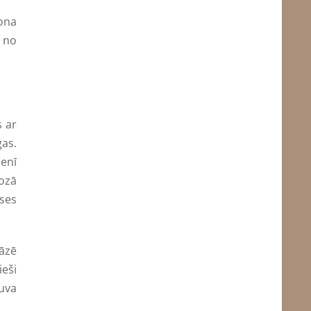
ona
s no
s ar
as.
denī
ozā
ses
gāzē
ieši
guva