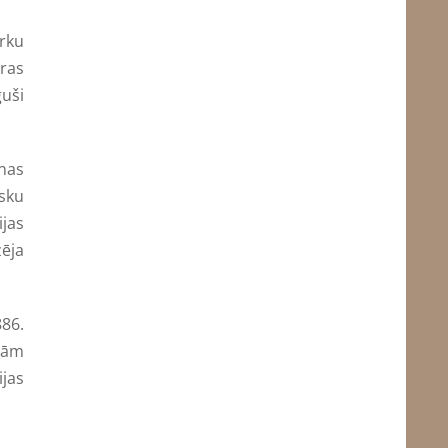
arku
ūras
guši
ānas
isku
ijas
zēja
886.
ajām
ijas