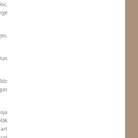
loc,
rge
ģes,
ītas
līdz
īgas
oja
lāk
 art
tuvi