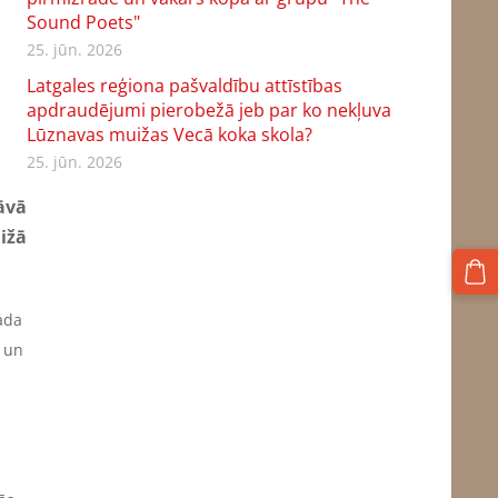
Sound Poets"
25. jūn. 2026
Latgales reģiona pašvaldību attīstības
apdraudējumi pierobežā jeb par ko nekļuva
Lūznavas muižas Vecā koka skola?
25. jūn. 2026
āvā
ižā
gada
i un