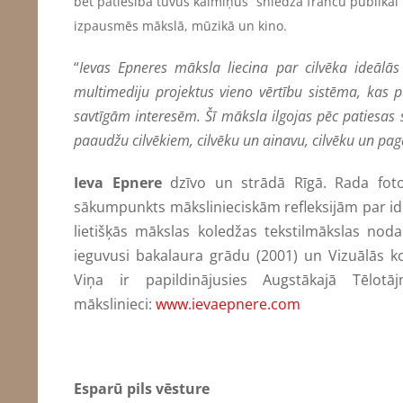
bet patiesībā tuvus kaimiņus” sniedza franču publikai 
izpausmēs mākslā, mūzikā un kino.
“
Ievas Epneres māksla liecina par cilvēka ideālās
multimediju projektus vieno vērtību sistēma, kas 
savtīgām interesēm. Šī māksla ilgojas pēc patiesas s
paaudžu cilvēkiem, cilvēku un ainavu, cilvēku un pagā
Ieva Epnere
dzīvo un strādā Rīgā. Rada fotog
sākumpunkts mākslinieciskām refleksijām par iden
lietišķās mākslas koledžas tekstilmākslas noda
ieguvusi bakalaura grādu (2001) un Vizuālās k
Viņa ir papildinājusies Augstākajā Tēlotā
mākslinieci:
www.ievaepnere.com
Esparū pils vēsture