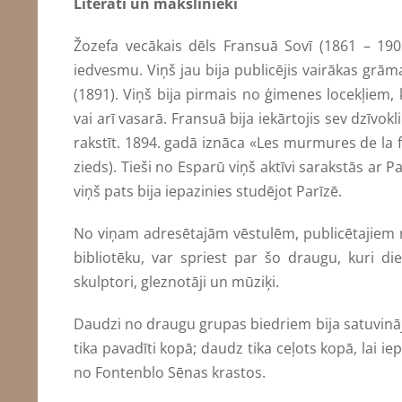
Literāti un mākslinieki
Žozefa vecākais dēls Fransuā Sovī (1861 – 1906)
iedvesmu. Viņš jau bija publicējis vairākas grām
(1891). Viņš bija pirmais no ģimenes locekļiem, 
vai arī vasarā. Fransuā bija iekārtojis sev dzīvok
rakstīt. 1894. gadā iznāca «Les murmures de la f
zieds). Tieši no Esparū viņš aktīvi sarakstās ar
viņš pats bija iepazinies studējot Parīzē.
No viņam adresētajām vēstulēm, publicētajiem
bibliotēku, var spriest par šo draugu, kuri die
skulptori, gleznotāji un mūziķi.
Daudzi no draugu grupas biedriem bija satuvināju
tika pavadīti kopā; daudz tika ceļots kopā, lai ie
no Fontenblo Sēnas krastos.