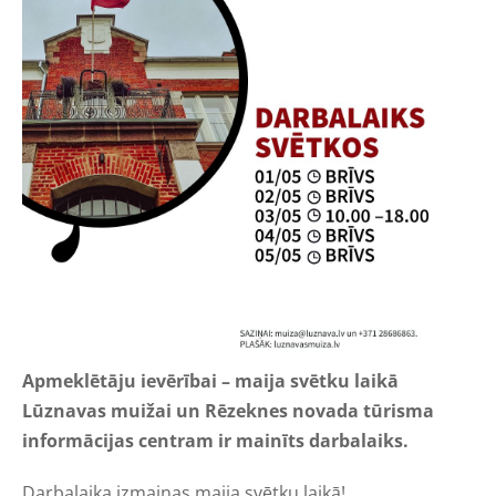
Apmeklētāju ievērībai – maija svētku laikā
Lūznavas muižai un Rēzeknes novada tūrisma
informācijas centram ir mainīts darbalaiks.
Darbalaika izmaiņas maija svētku laikā!