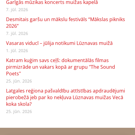
Garīgās mūzikas koncerts muižas kapelā
7. jūl. 2026
Desmitais garšu un mākslu festivāls “Mākslas pikniks
2026”
7. jūl. 2026
Vasaras viducī – jūlija notikumi Lūznavas muižā
1. jūl. 2026
Katram kuģim savs ceļš: dokumentālās filmas
pirmizrāde un vakars kopā ar grupu "The Sound
Poets"
25. jūn. 2026
Latgales reģiona pašvaldību attīstības apdraudējumi
pierobežā jeb par ko nekļuva Lūznavas muižas Vecā
koka skola?
25. jūn. 2026