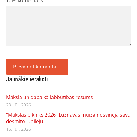
Tavs komentārs
Jaunākie ieraksti
Māksla un daba kā labbūtības resurss
28. jūl. 2026
“Mākslas pikniks 2026” Lūznavas muižā nosvinēja savu
desmito jubileju
16. jūl. 2026